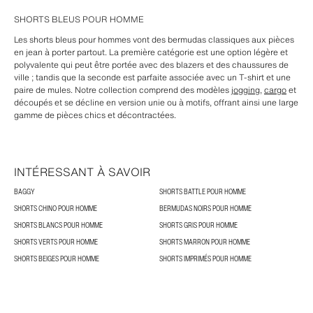
SHORTS BLEUS POUR HOMME
Les shorts bleus pour hommes vont des bermudas classiques aux pièces
en jean à porter partout. La première catégorie est une option légère et
polyvalente qui peut être portée avec des blazers et des chaussures de
ville ; tandis que la seconde est parfaite associée avec un T-shirt et une
paire de mules. Notre collection comprend des modèles
jogging
,
cargo
et
découpés et se décline en version unie ou à motifs, offrant ainsi une large
gamme de pièces chics et décontractées.
INTÉRESSANT À SAVOIR
BAGGY
SHORTS BATTLE POUR HOMME
SHORTS CHINO POUR HOMME
BERMUDAS NOIRS POUR HOMME
SHORTS BLANCS POUR HOMME
SHORTS GRIS POUR HOMME
SHORTS VERTS POUR HOMME
SHORTS MARRON POUR HOMME
SHORTS BEIGES POUR HOMME
SHORTS IMPRIMÉS POUR HOMME