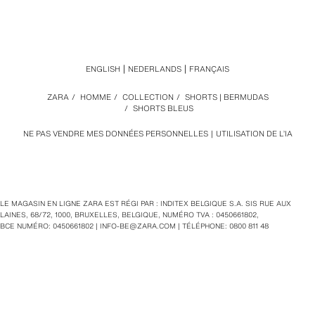
ENGLISH
NEDERLANDS
FRANÇAIS
ZARA
/
HOMME
/
COLLECTION
/
SHORTS | BERMUDAS
/
SHORTS BLEUS
NE PAS VENDRE MES DONNÉES PERSONNELLES
UTILISATION DE L’IA
LE MAGASIN EN LIGNE ZARA EST RÉGI PAR : INDITEX BELGIQUE S.A. SIS RUE AUX
LAINES, 68/72, 1000, BRUXELLES, BELGIQUE, NUMÉRO TVA : 0450661802,
BCE NUMÉRO: 0450661802 |
INFO-BE@ZARA.COM
| TÉLÉPHONE: 0800 811 48