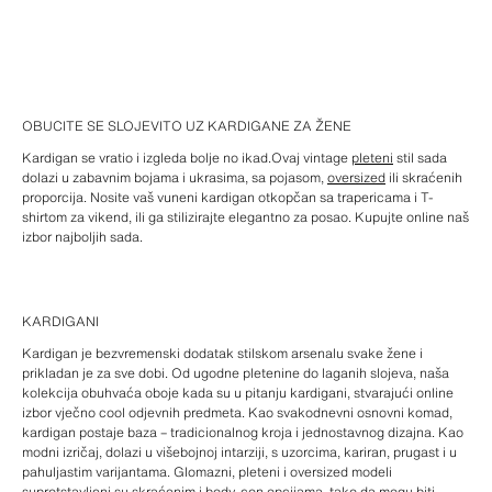
OBUCITE SE SLOJEVITO UZ KARDIGANE ZA ŽENE
Kardigan se vratio i izgleda bolje no ikad.Ovaj vintage
pleteni
stil sada
dolazi u zabavnim bojama i ukrasima, sa pojasom,
oversized
ili skraćenih
proporcija. Nosite vaš vuneni kardigan otkopčan sa trapericama i T-
shirtom za vikend, ili ga stilizirajte elegantno za posao. Kupujte online naš
izbor najboljih sada.
KARDIGANI
Kardigan je bezvremenski dodatak stilskom arsenalu svake žene i
prikladan je za sve dobi. Od ugodne pletenine do laganih slojeva, naša
kolekcija obuhvaća oboje kada su u pitanju kardigani, stvarajući online
izbor vječno cool odjevnih predmeta. Kao svakodnevni osnovni komad,
kardigan postaje baza – tradicionalnog kroja i jednostavnog dizajna. Kao
modni izričaj, dolazi u višebojnoj intarziji, s uzorcima, kariran, prugast i u
pahuljastim varijantama. Glomazni, pleteni i oversized modeli
suprotstavljeni su skraćenim i body-con opcijama, tako da mogu biti