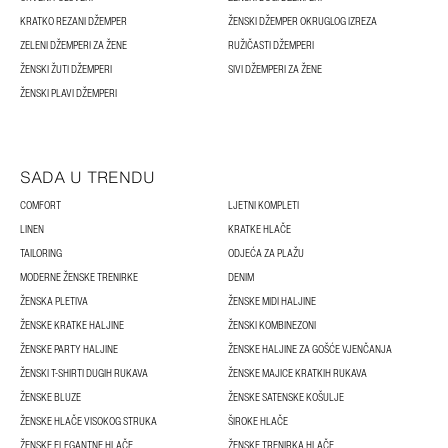
KRATKO REZANI DŽEMPER
ŽENSKI DŽEMPER OKRUGLOG IZREZA
ZELENI DŽEMPERI ZA ŽENE
RUŽIČASTI DŽEMPERI
ŽENSKI ŽUTI DŽEMPERI
SIVI DŽEMPERI ZA ŽENE
ŽENSKI PLAVI DŽEMPERI
SADA U TRENDU
COMFORT
LJETNI KOMPLETI
LINEN
KRATKE HLAČE
TAILORING
ODJEĆA ZA PLAŽU
MODERNE ŽENSKE TRENIRKE
DENIM
ŽENSKA PLETIVA
ŽENSKE MIDI HALJINE
ŽENSKE KRATKE HALJINE
ŽENSKI KOMBINEZONI
ŽENSKE PARTY HALJINE
ŽENSKE HALJINE ZA GOŠĆE VJENČANJA
ŽENSKI T-SHIRTI DUGIH RUKAVA
ŽENSKE MAJICE KRATKIH RUKAVA
ŽENSKE BLUZE
ŽENSKE SATENSKE KOŠULJE
ŽENSKE HLAČE VISOKOG STRUKA
ŠIROKE HLAČE
ŽENSKE ELEGANTNE HLAČE
ŽENSKE TRENIRKA HLAČE