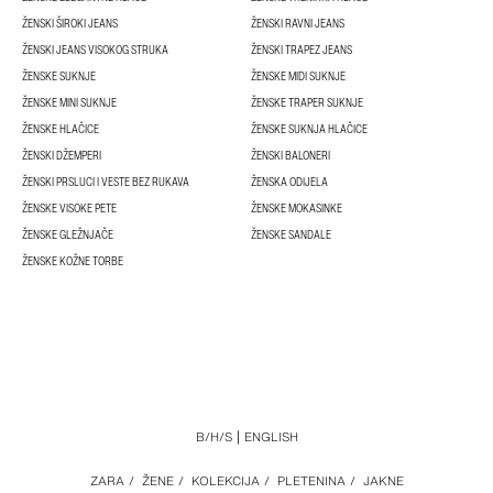
ŽENSKI ŠIROKI JEANS
ŽENSKI RAVNI JEANS
ŽENSKI JEANS VISOKOG STRUKA
ŽENSKI TRAPEZ JEANS
ŽENSKE SUKNJE
ŽENSKE MIDI SUKNJE
ŽENSKE MINI SUKNJE
ŽENSKE TRAPER SUKNJE
ŽENSKE HLAČICE
ŽENSKE SUKNJA HLAČICE
ŽENSKI DŽEMPERI
ŽENSKI BALONERI
ŽENSKI PRSLUCI I VESTE BEZ RUKAVA
ŽENSKA ODIJELA
ŽENSKE VISOKE PETE
ŽENSKE MOKASINKE
ŽENSKE GLEŽNJAČE
ŽENSKE SANDALE
ŽENSKE KOŽNE TORBE
B/H/S
ENGLISH
ZARA
/
ŽENE
/
KOLEKCIJA
/
PLETENINA
/
JAKNE