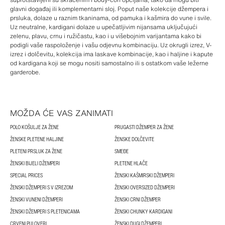
glavni događaj ili komplementarni sloj. Poput naše kolekcije džempera i
prsluka, dolaze u raznim tkaninama, od pamuka i kašmira do vune i svile.
Uz neutralne, kardigani dolaze u upečatljivim nijansama uključujući
zelenu, plavu, crnu i ružičastu, kao i u višebojnim varijantama kako bi
podigli vaše raspoloženje i vašu odjevnu kombinaciju. Uz okrugli izrez, V-
izrez i dolčevitu, kolekcija ima laskave kombinacije, kao i haljine i kapute
od kardigana koji se mogu nositi samostalno ili s ostatkom vaše ležerne
garderobe.
MOŽDA ĆE VAS ZANIMATI
POLO KOŠULJE ZA ŽENE
PRUGASTI DŽEMPER ZA ŽENE
ŽENSKE PLETENE HALJINE
ŽENSKE DOLČEVITE
PLETENI PRSLUK ZA ŽENE
SMEĐE
ŽENSKI BIJELI DŽEMPERI
PLETENE HLAČE
SPECIAL PRICES
ŽENSKI KAŠMIRSKI DŽEMPERI
ŽENSKI DŽEMPERI S V IZREZOM
ŽENSKI OVERSIZED DŽEMPERI
ŽENSKI VUNENI DŽEMPERI
ŽENSKI CRNI DŽEMPER
ŽENSKI DŽEMPERI S PLETENICAMA
ŽENSKI CHUNKY KARDIGANI
CRVENI PULOVERI
ŽENSKI DUGI DŽEMPERI