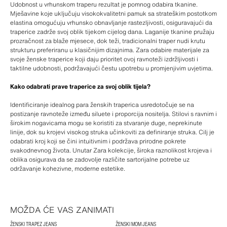
Udobnost u vrhunskom traperu rezultat je pomnog odabira tkanine.
Mješavine koje uključuju visokokvalitetni pamuk sa strateškim postotkom
elastina omogućuju vrhunsko obnavljanje rastezljivosti, osiguravajući da
traperice zadrže svoj oblik tijekom cijelog dana. Laganije tkanine pružaju
prozračnost za blaže mjesece, dok teži, tradicionalni traper nudi krutu
strukturu preferiranu u klasičnijim dizajnima. Zara odabire materijale za
svoje ženske traperice koji daju prioritet ovoj ravnoteži izdržljivosti i
taktilne udobnosti, podržavajući čestu upotrebu u promjenjivim uvjetima.
Kako odabrati prave traperice za svoj oblik tijela?
Identificiranje idealnog para ženskih traperica usredotočuje se na
postizanje ravnoteže između siluete i proporcija nositelja. Stilovi s ravnim i
širokim nogavicama mogu se koristiti za stvaranje duge, neprekinute
linije, dok su krojevi visokog struka učinkoviti za definiranje struka. Cilj je
odabrati kroj koji se čini intuitivnim i podržava prirodne pokrete
svakodnevnog života. Unutar Zara kolekcije, široka raznolikost krojeva i
oblika osigurava da se zadovolje različite sartorijalne potrebe uz
održavanje kohezivne, moderne estetike.
MOŽDA ĆE VAS ZANIMATI
ŽENSKI TRAPEZ JEANS
ŽENSKI MOM JEANS