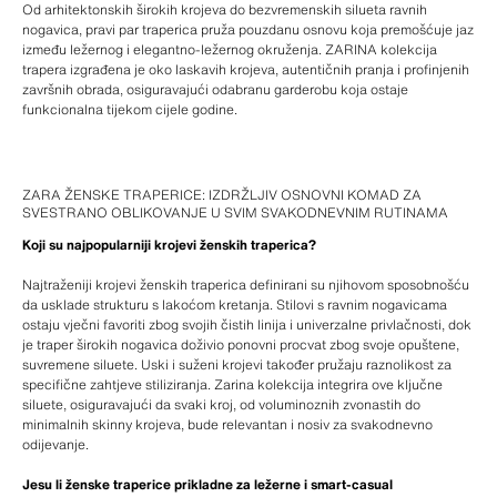
Od arhitektonskih širokih krojeva do bezvremenskih silueta ravnih
nogavica, pravi par traperica pruža pouzdanu osnovu koja premošćuje jaz
između ležernog i elegantno-ležernog okruženja. ZARINA kolekcija
trapera izgrađena je oko laskavih krojeva, autentičnih pranja i profinjenih
završnih obrada, osiguravajući odabranu garderobu koja ostaje
funkcionalna tijekom cijele godine.
ZARA ŽENSKE TRAPERICE: IZDRŽLJIV OSNOVNI KOMAD ZA
SVESTRANO OBLIKOVANJE U SVIM SVAKODNEVNIM RUTINAMA
Koji su najpopularniji krojevi ženskih traperica?
Najtraženiji krojevi ženskih traperica definirani su njihovom sposobnošću
da usklade strukturu s lakoćom kretanja. Stilovi s ravnim nogavicama
ostaju vječni favoriti zbog svojih čistih linija i univerzalne privlačnosti, dok
je traper širokih nogavica doživio ponovni procvat zbog svoje opuštene,
suvremene siluete. Uski i suženi krojevi također pružaju raznolikost za
specifične zahtjeve stiliziranja. Zarina kolekcija integrira ove ključne
siluete, osiguravajući da svaki kroj, od voluminoznih zvonastih do
minimalnih skinny krojeva, bude relevantan i nosiv za svakodnevno
odijevanje.
Jesu li ženske traperice prikladne za ležerne i smart-casual