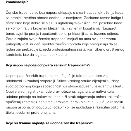
kombinacije?
Ženske traperice se bez napora uklapaju u smart-casual okruženja kada
se pranje i završna obrada odaberu s namjerom. Zasićene tamne indigo i
oštre crne boje dobro se slažu s uglađenijim okruženjima, posebno kada
se kombiniraju s krojenim blejzerima ili svilenim košuljama. Nasuprot
tome, svjetlija pranja i opušteniji oblici prikladniji su za ležernu odjeću.
Zara dizajnira svoje ženske traperice imajući na umu ovu inherentnu
prilagodljivost, nudeći spektar završnih obrada koje omogućuju da se
jedan par prebacuje između profesionalnog sastanka i vikend društvenog
konteksta bez da izgleda neprikladno.
Koji uspon najbolje odgovara ženskim trapericama?
Uspon para ženskih traperica odlučujući je faktor u anatomskoj
udobnosti i vizualnoj proporciji. Stilovi visokog struka cijenjeni su zbog
svog potpornog kroja i sposobnosti da stvore izduženu, elegantnu siluetu.
Opcije srednjeg struka nude uravnoteženu, laganu alternativu koja
udobno pristaje na bokovima, dok niži struk odgovaraju onima koji traže
opušteniju estetiku inspiriranu arhivom. Zara kolekcija uključuje raznolik
raspon uspona, omogućujući odabir koji se usklađuje s različitim oblicima
tijela i osobnim preferencijama.
Koje su tkanine najbolje za udobne ženske traperice?