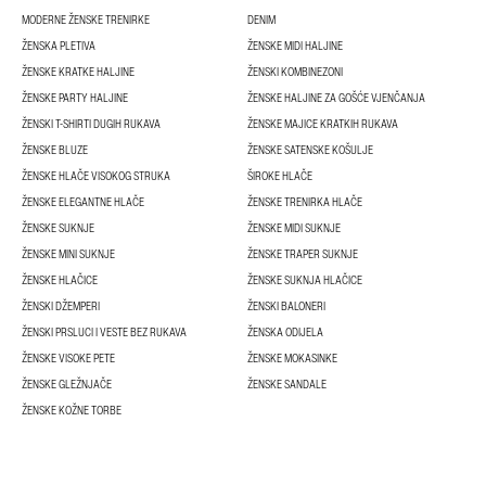
MODERNE ŽENSKE TRENIRKE
DENIM
ŽENSKA PLETIVA
ŽENSKE MIDI HALJINE
ŽENSKE KRATKE HALJINE
ŽENSKI KOMBINEZONI
ŽENSKE PARTY HALJINE
ŽENSKE HALJINE ZA GOŠĆE VJENČANJA
ŽENSKI T-SHIRTI DUGIH RUKAVA
ŽENSKE MAJICE KRATKIH RUKAVA
ŽENSKE BLUZE
ŽENSKE SATENSKE KOŠULJE
ŽENSKE HLAČE VISOKOG STRUKA
ŠIROKE HLAČE
ŽENSKE ELEGANTNE HLAČE
ŽENSKE TRENIRKA HLAČE
ŽENSKE SUKNJE
ŽENSKE MIDI SUKNJE
ŽENSKE MINI SUKNJE
ŽENSKE TRAPER SUKNJE
ŽENSKE HLAČICE
ŽENSKE SUKNJA HLAČICE
ŽENSKI DŽEMPERI
ŽENSKI BALONERI
ŽENSKI PRSLUCI I VESTE BEZ RUKAVA
ŽENSKA ODIJELA
ŽENSKE VISOKE PETE
ŽENSKE MOKASINKE
ŽENSKE GLEŽNJAČE
ŽENSKE SANDALE
ŽENSKE KOŽNE TORBE