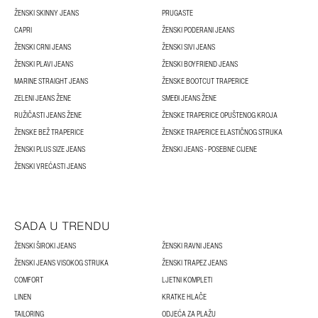
ŽENSKI SKINNY JEANS
PRUGASTE
CAPRI
ŽENSKI PODERANI JEANS
ŽENSKI CRNI JEANS
ŽENSKI SIVI JEANS
ŽENSKI PLAVI JEANS
ŽENSKI BOYFRIEND JEANS
MARINE STRAIGHT JEANS
ŽENSKE BOOTCUT TRAPERICE
ZELENI JEANS ŽENE
SMEĐI JEANS ŽENE
RUŽIČASTI JEANS ŽENE
ŽENSKE TRAPERICE OPUŠTENOG KROJA
ŽENSKE BEŽ TRAPERICE
ŽENSKE TRAPERICE ELASTIČNOG STRUKA
ŽENSKI PLUS SIZE JEANS
ŽENSKI JEANS - POSEBNE CIJENE
ŽENSKI VREĆASTI JEANS
SADA U TRENDU
ŽENSKI ŠIROKI JEANS
ŽENSKI RAVNI JEANS
ŽENSKI JEANS VISOKOG STRUKA
ŽENSKI TRAPEZ JEANS
COMFORT
LJETNI KOMPLETI
LINEN
KRATKE HLAČE
TAILORING
ODJEĆA ZA PLAŽU