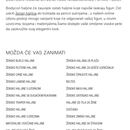
Bodycon haljine će zauvijek ostati haljine koje najviše laskaju figuri. Od
uskih
žersej haljina
do komada sa pencil suknjama , u našem online
izboru postoji mnogo varijanti koje će odgovarati vašoj figuri, u novim
uzorcima, bojama i materijalima.Samo dodajte vaše omiljene visoke pete
da zaokružite ovaj elegantni look.
MOŽDA ĆE VAS ZANIMATI
ŽENSKE BIJELE HALJINE
ŽENSKA HALJINA ZA PLAŽU
ŽENSKE PLETENE HALJINE
ŽENSKE HALJINE ZA GOŠĆE VJENČANJA
ŽENSKE CRNE HALJINE
ŽENSKE ČIPKASTE HALJINE
ŽENSKE LANENE HALJINE
BELTED
ŽENSKE HALJINE S UZORKOM
ŽENSKE MAXI HALJINE
ŽENSKE HALJINE SA DUGAČKIM RUKAVIMA
ŽENSKE SATENSKE HALJINE
ŽENSKE TRAPER HALJINE
HALJINE OD TILA ZA ŽENE
ŽENSKE HALJINE
SVEČANO
ŽENSKE HALJINE S IZREZIMA
ŽENSKE ZIMSKE HALJINE
MATURALNE I SVEČANE HALJINE
ŽENSKE HALJINE SA ŠTRASOM