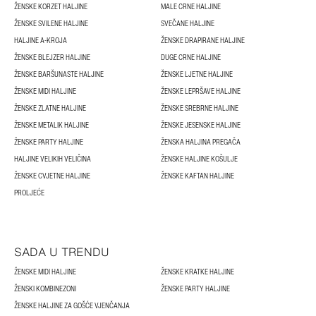
ŽENSKE KORZET HALJINE
MALE CRNE HALJINE
ŽENSKE SVILENE HALJINE
SVEČANE HALJINE
HALJINE A-KROJA
ŽENSKE DRAPIRANE HALJINE
ŽENSKE BLEJZER HALJINE
DUGE CRNE HALJINE
ŽENSKE BARŠUNASTE HALJINE
ŽENSKE LJETNE HALJINE
ŽENSKE MIDI HALJINE
ŽENSKE LEPRŠAVE HALJINE
ŽENSKE ZLATNE HALJINE
ŽENSKE SREBRNE HALJINE
ŽENSKE METALIK HALJINE
ŽENSKE JESENSKE HALJINE
ŽENSKE PARTY HALJINE
ŽENSKA HALJINA PREGAČA
HALJINE VELIKIH VELIČINA
ŽENSKE HALJINE KOŠULJE
ŽENSKE CVJETNE HALJINE
ŽENSKE KAFTAN HALJINE
PROLJEĆE
SADA U TRENDU
ŽENSKE MIDI HALJINE
ŽENSKE KRATKE HALJINE
ŽENSKI KOMBINEZONI
ŽENSKE PARTY HALJINE
ŽENSKE HALJINE ZA GOŠĆE VJENČANJA