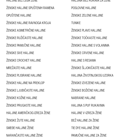
HALJINE BEZ LEĐA ŽENE
HALJINA BEZ RUKAVA ZA ŽENE
ŽENSKE HALJINE SPUŠTENIH RAMENA
POSLOVNE HALJINE
OPUŠTENE HALJINE
ŽENSKE ZELENE HALJINE
ŽENSKE HALJINE RAVNOGA KROJA
TUNIKE
ŽENSKE ASIMETRIČNE HALJINE
ŽENSKE PLAVE HALJINE
ŽENSKE RUŽIČASTE HALJINE
ŽENSKE TOČKASTE HALJINE
ŽENSKE PAMUČNE HALJINE
ŽENSKE HALJINE S VOLANIMA
ŽENSKE SIVE HALJINE
ŽENSKE CRVENE HALJINE
ŽENSKE CROCHET HALJINE
HALJINE S RESAMA
MREŽASTE HALJINE
ŽENSKE ŠLJOKIČASTE HALJINE
ŽENSKE PLISIRANE HALJINE
HALJINA ŽIVOTINJSKOG UZORKA
ŽENSKE HALJINE NA PREKLOP
ŽENSKE IZVEZENE HALJINE
ŽENSKE LJUBIČASTE HALJINE
ŽENSKE BOŽIĆNE HALJINE
ŽENSKE KOŽNE HALJINE
NABRANE HALJINE
ŽENSKE PRUGASTE HALJINE
HALJINA S PUF RUKAVIMA
HALJINE AMERIČKOG IZREZA ŽENE
HALJINE V-IZREZA ŽENE
ŽENSKE ŽUTE HALJINE
BEŽ HALJINE ZA ŽENE
SMEĐE HALJINE ŽENE
TIE DYE HALJINE ŽENE
NARANČASTE HALJINE ŽENE
PAMUČNE HALJINE ZA ŽENE