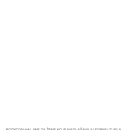
BODYCON HALJINE ZA ŽENE KOJE NAGLAŠAVAJU FORMU TIJELA