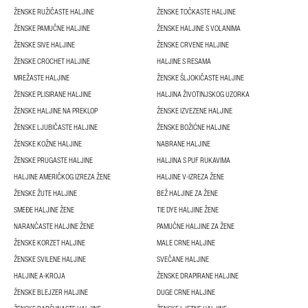
ŽENSKE RUŽIČASTE HALJINE
ŽENSKE TOČKASTE HALJINE
ŽENSKE PAMUČNE HALJINE
ŽENSKE HALJINE S VOLANIMA
ŽENSKE SIVE HALJINE
ŽENSKE CRVENE HALJINE
ŽENSKE CROCHET HALJINE
HALJINE S RESAMA
MREŽASTE HALJINE
ŽENSKE ŠLJOKIČASTE HALJINE
ŽENSKE PLISIRANE HALJINE
HALJINA ŽIVOTINJSKOG UZORKA
ŽENSKE HALJINE NA PREKLOP
ŽENSKE IZVEZENE HALJINE
ŽENSKE LJUBIČASTE HALJINE
ŽENSKE BOŽIĆNE HALJINE
ŽENSKE KOŽNE HALJINE
NABRANE HALJINE
ŽENSKE PRUGASTE HALJINE
HALJINA S PUF RUKAVIMA
HALJINE AMERIČKOG IZREZA ŽENE
HALJINE V-IZREZA ŽENE
ŽENSKE ŽUTE HALJINE
BEŽ HALJINE ZA ŽENE
SMEĐE HALJINE ŽENE
TIE DYE HALJINE ŽENE
NARANČASTE HALJINE ŽENE
PAMUČNE HALJINE ZA ŽENE
ŽENSKE KORZET HALJINE
MALE CRNE HALJINE
ŽENSKE SVILENE HALJINE
SVEČANE HALJINE
HALJINE A-KROJA
ŽENSKE DRAPIRANE HALJINE
ŽENSKE BLEJZER HALJINE
DUGE CRNE HALJINE