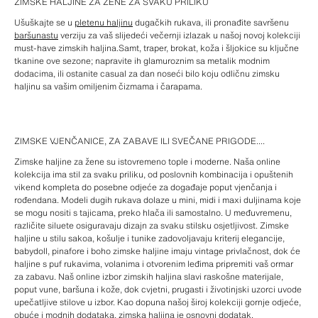
ZIMSKE HALJINE ZA ŽENE ZA SVAKU PRILIKU
Ušuškajte se u
pletenu haljinu
dugačkih rukava, ili pronađite savršenu
baršunastu
verziju za vaš slijedeći večernji izlazak u našoj novoj kolekciji
must-have zimskih haljina.Samt, traper, brokat, koža i šljokice su ključne
tkanine ove sezone; napravite ih glamuroznim sa metalik modnim
dodacima, ili ostanite casual za dan noseći bilo koju odličnu zimsku
haljinu sa vašim omiljenim čizmama i čarapama.
ZIMSKE VJENČANICE, ZA ZABAVE ILI SVEČANE PRIGODE....
Zimske haljine za žene su istovremeno tople i moderne. Naša online
kolekcija ima stil za svaku priliku, od poslovnih kombinacija i opuštenih
vikend kompleta do posebne odjeće za događaje poput vjenčanja i
rođendana. Modeli dugih rukava dolaze u mini, midi i maxi duljinama koje
se mogu nositi s tajicama, preko hlača ili samostalno. U međuvremenu,
različite siluete osiguravaju dizajn za svaku stilsku osjetljivost. Zimske
haljine u stilu sakoa, košulje i tunike zadovoljavaju kriterij elegancije,
babydoll, pinafore i boho zimske haljine imaju vintage privlačnost, dok će
haljine s puf rukavima, volanima i otvorenim leđima pripremiti vaš ormar
za zabavu. Naš online izbor zimskih haljina slavi raskošne materijale,
poput vune, baršuna i kože, dok cvjetni, prugasti i životinjski uzorci uvode
upečatljive stilove u izbor. Kao dopuna našoj široj kolekciji gornje odjeće,
obuće i modnih dodataka, zimska haljina je osnovni dodatak.