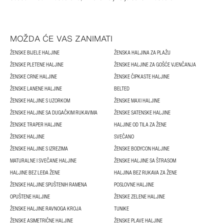
MOŽDA ĆE VAS ZANIMATI
ŽENSKE BIJELE HALJINE
ŽENSKA HALJINA ZA PLAŽU
ŽENSKE PLETENE HALJINE
ŽENSKE HALJINE ZA GOŠĆE VJENČANJA
ŽENSKE CRNE HALJINE
ŽENSKE ČIPKASTE HALJINE
ŽENSKE LANENE HALJINE
BELTED
ŽENSKE HALJINE S UZORKOM
ŽENSKE MAXI HALJINE
ŽENSKE HALJINE SA DUGAČKIM RUKAVIMA
ŽENSKE SATENSKE HALJINE
ŽENSKE TRAPER HALJINE
HALJINE OD TILA ZA ŽENE
ŽENSKE HALJINE
SVEČANO
ŽENSKE HALJINE S IZREZIMA
ŽENSKE BODYCON HALJINE
MATURALNE I SVEČANE HALJINE
ŽENSKE HALJINE SA ŠTRASOM
HALJINE BEZ LEĐA ŽENE
HALJINA BEZ RUKAVA ZA ŽENE
ŽENSKE HALJINE SPUŠTENIH RAMENA
POSLOVNE HALJINE
OPUŠTENE HALJINE
ŽENSKE ZELENE HALJINE
ŽENSKE HALJINE RAVNOGA KROJA
TUNIKE
ŽENSKE ASIMETRIČNE HALJINE
ŽENSKE PLAVE HALJINE