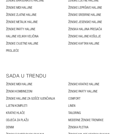
ŽENSKE BARŠUNASTE HALJINE
ŽENSKE LJETNE HALJINE
ŽENSKE MIDI HALJINE
ŽENSKE LEPRŠAVE HALJINE
ŽENSKE ZLATNE HALJINE
ŽENSKE SREBRNE HALJINE
ŽENSKE METALIK HALJINE
ŽENSKE JESENSKE HALJINE
ŽENSKE PARTY HALJINE
ŽENSKA HALJINA PREGAČA
HALJINE VELIKIH VELIČINA
ŽENSKE HALJINE KOŠULJE
ŽENSKE CVJETNE HALJINE
ŽENSKE KAFTAN HALJINE
PROLJEĆE
SADA U TRENDU
ŽENSKE MIDI HALJINE
ŽENSKE KRATKE HALJINE
ŽENSKI KOMBINEZONI
ŽENSKE PARTY HALJINE
ŽENSKE HALJINE ZA GOŠĆE VJENČANJA
COMFORT
LJETNI KOMPLETI
LINEN
KRATKE HLAČE
TAILORING
ODJEĆA ZA PLAŽU
MODERNE ŽENSKE TRENIRKE
DENIM
ŽENSKA PLETIVA