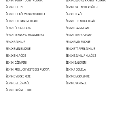
ŽENSKI T-SHIRTI DUGIH RUKAVA
ŽENSKE MAJICE KRATKIH RUKAVA
ŽENSKE BLUZE
ŽENSKE SATENSKE KOŠULJE
ŽENSKE HLAČE VISOKOG STRUKA
ŠIROKE HLAČE
ŽENSKE ELEGANTNE HLAČE
ŽENSKE TRENIRKA HLAČE
ŽENSKI ŠIROKI JEANS
ŽENSKI RAVNI JEANS
ŽENSKI JEANS VISOKOG STRUKA
ŽENSKI TRAPEZ JEANS
ŽENSKE SUKNJE
ŽENSKE MIDI SUKNJE
ŽENSKE MINI SUKNJE
ŽENSKE TRAPER SUKNJE
ŽENSKE HLAČICE
ŽENSKE SUKNJA HLAČICE
ŽENSKI DŽEMPERI
ŽENSKI BALONERI
ŽENSKI PRSLUCI I VESTE BEZ RUKAVA
ŽENSKA ODIJELA
ŽENSKE VISOKE PETE
ŽENSKE MOKASINKE
ŽENSKE GLEŽNJAČE
ŽENSKE SANDALE
ŽENSKE KOŽNE TORBE