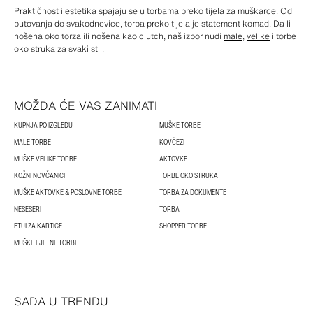
Praktičnost i estetika spajaju se u torbama preko tijela za muškarce. Od
putovanja do svakodnevice, torba preko tijela je statement komad. Da li
nošena oko torza ili nošena kao clutch, naš izbor nudi
male
,
velike
i torbe
oko struka za svaki stil.
MOŽDA ĆE VAS ZANIMATI
KUPNJA PO IZGLEDU
MUŠKE TORBE
MALE TORBE
KOVČEZI
MUŠKE VELIKE TORBE
AKTOVKE
KOŽNI NOVČANICI
TORBE OKO STRUKA
MUŠKE AKTOVKE & POSLOVNE TORBE
TORBA ZA DOKUMENTE
NESESERI
TORBA
ETUI ZA KARTICE
SHOPPER TORBE
MUŠKE LJETNE TORBE
SADA U TRENDU