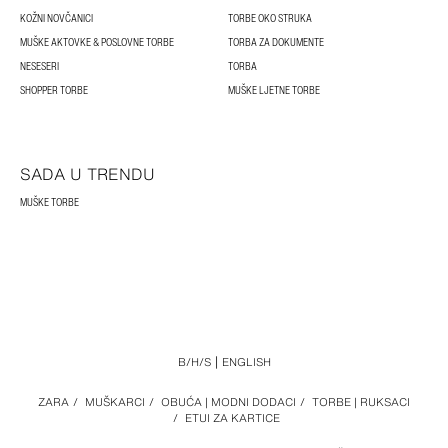
KOŽNI NOVČANICI
TORBE OKO STRUKA
MUŠKE AKTOVKE & POSLOVNE TORBE
TORBA ZA DOKUMENTE
NESESERI
TORBA
SHOPPER TORBE
MUŠKE LJETNE TORBE
SADA U TRENDU
MUŠKE TORBE
B/H/S
ENGLISH
ZARA
/
MUŠKARCI
/
OBUĆA | MODNI DODACI
/
TORBE | RUKSACI
/
ETUI ZA KARTICE