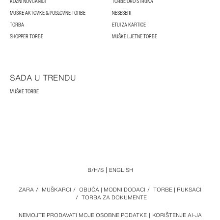
KOŽNI NOVČANICI
TORBE OKO STRUKA
MUŠKE AKTOVKE & POSLOVNE TORBE
NESESERI
TORBA
ETUI ZA KARTICE
SHOPPER TORBE
MUŠKE LJETNE TORBE
SADA U TRENDU
MUŠKE TORBE
B/H/S
ENGLISH
ZARA
/
MUŠKARCI
/
OBUĆA | MODNI DODACI
/
TORBE | RUKSACI
/
TORBA ZA DOKUMENTE
NEMOJTE PRODAVATI MOJE OSOBNE PODATKE
KORIŠTENJE AI-JA