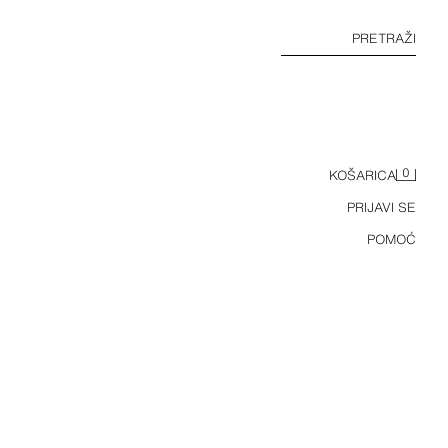
PRETRAŽI
0
KOŠARICA
PRIJAVI SE
POMOĆ
MAJICA SA ŽIVOTINJSKIM UZORKOM