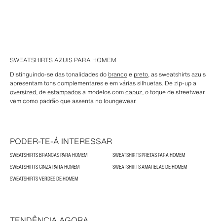
SWEATSHIRTS AZUIS PARA HOMEM
Distinguindo-se das tonalidades do
branco
e
preto
, as sweatshirts azuis
apresentam tons complementares e em várias silhuetas. De zip-up a
oversized
, de
estampados
a modelos com
capuz
, o toque de streetwear
vem como padrão que assenta no loungewear.
PODER-TE-Á INTERESSAR
SWEATSHIRTS BRANCAS PARA HOMEM
SWEATSHIRTS PRETAS PARA HOMEM
SWEATSHIRTS CINZA PARA HOMEM
SWEATSHIRTS AMARELAS DE HOMEM
SWEATSHIRTS VERDES DE HOMEM
TENDÊNCIA AGORA