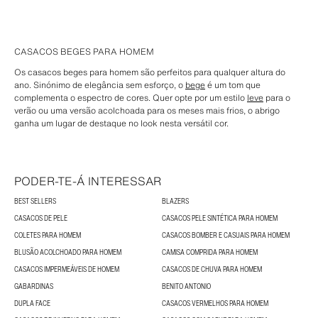
CASACOS BEGES PARA HOMEM
Os casacos beges para homem são perfeitos para qualquer altura do
ano. Sinónimo de elegância sem esforço, o
bege
é um tom que
complementa o espectro de cores. Quer opte por um estilo
leve
para o
verão ou uma versão acolchoada para os meses mais frios, o abrigo
ganha um lugar de destaque no look nesta versátil cor.
PODER-TE-Á INTERESSAR
BEST SELLERS
BLAZERS
CASACOS DE PELE
CASACOS PELE SINTÉTICA PARA HOMEM
COLETES PARA HOMEM
CASACOS BOMBER E CASUAIS PARA HOMEM
BLUSÃO ACOLCHOADO PARA HOMEM
CAMISA COMPRIDA PARA HOMEM
CASACOS IMPERMEÁVEIS DE HOMEM
CASACOS DE CHUVA PARA HOMEM
GABARDINAS
BENITO ANTONIO
DUPLA FACE
CASACOS VERMELHOS PARA HOMEM