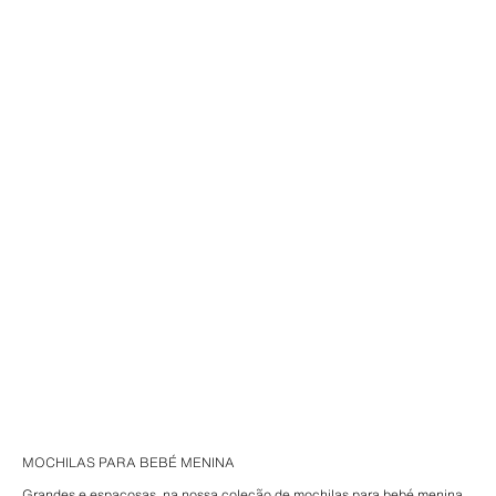
MOCHILAS PARA BEBÉ MENINA
Grandes e espaçosas, na nossa coleção de mochilas para bebé menina