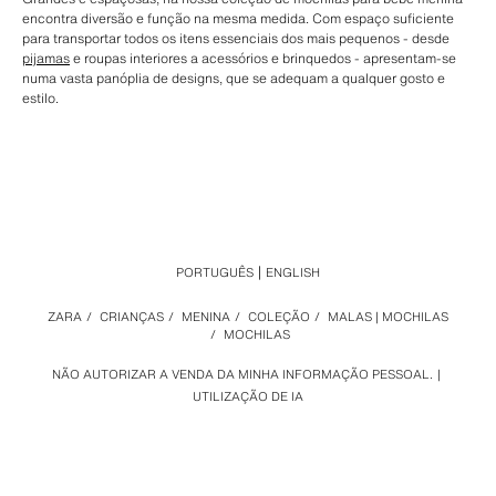
encontra diversão e função na mesma medida. Com espaço suficiente
para transportar todos os itens essenciais dos mais pequenos - desde
pijamas
e roupas interiores a acessórios e brinquedos - apresentam-se
numa vasta panóplia de designs, que se adequam a qualquer gosto e
estilo.
PORTUGUÊS
ENGLISH
ZARA
/
CRIANÇAS
/
MENINA
/
COLEÇÃO
/
MALAS | MOCHILAS
/
MOCHILAS
NÃO AUTORIZAR A VENDA DA MINHA INFORMAÇÃO PESSOAL.
UTILIZAÇÃO DE IA