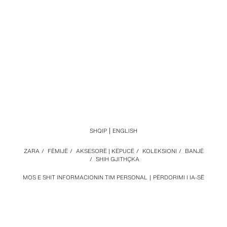
SHQIP
ENGLISH
ZARA
/
FËMIJË
/
AKSESORË | KËPUCË
/
KOLEKSIONI
/
BANJË
/
SHIH GJITHÇKA
MOS E SHIT INFORMACIONIN TIM PERSONAL
PËRDORIMI I IA-SË