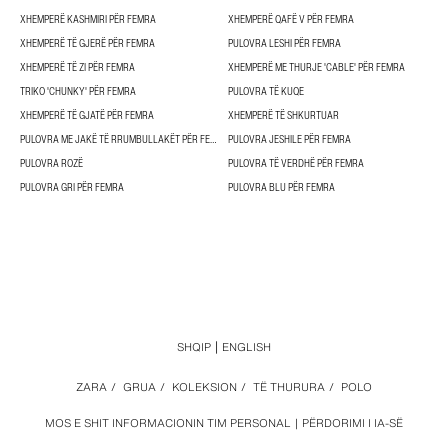
XHEMPERË KASHMIRI PËR FEMRA
XHEMPERË QAFË V PËR FEMRA
XHEMPERË TË GJERË PËR FEMRA
PULOVRA LESHI PËR FEMRA
XHEMPERË TË ZI PËR FEMRA
XHEMPERË ME THURJE 'CABLE' PËR FEMRA
TRIKO 'CHUNKY' PËR FEMRA
PULOVRA TË KUQE
XHEMPERË TË GJATË PËR FEMRA
XHEMPERË TË SHKURTUAR
PULOVRA ME JAKË TË RRUMBULLAKËT PËR FEMRA
PULOVRA JESHILE PËR FEMRA
PULOVRA ROZË
PULOVRA TË VERDHË PËR FEMRA
PULOVRA GRI PËR FEMRA
PULOVRA BLU PËR FEMRA
SHQIP
ENGLISH
ZARA
/
GRUA
/
KOLEKSION
/
TË THURURA
/
POLO
MOS E SHIT INFORMACIONIN TIM PERSONAL
PËRDORIMI I IA-SË