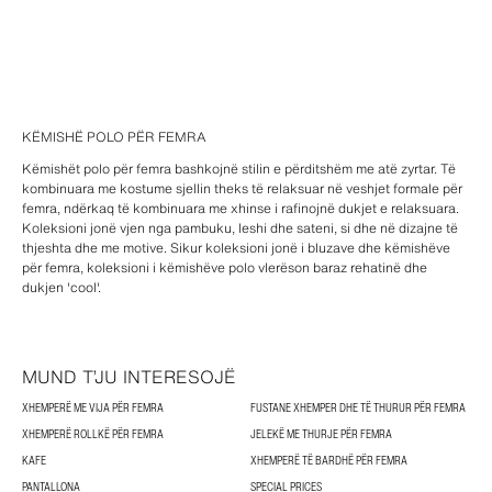
KËMISHË POLO PËR FEMRA
Këmishët polo për femra bashkojnë stilin e përditshëm me atë zyrtar. Të
kombinuara me kostume sjellin theks të relaksuar në veshjet formale për
femra, ndërkaq të kombinuara me xhinse i rafinojnë dukjet e relaksuara.
Koleksioni jonë vjen nga pambuku, leshi dhe sateni, si dhe në dizajne të
thjeshta dhe me motive. Sikur koleksioni jonë i bluzave dhe këmishëve
për femra, koleksioni i këmishëve polo vlerëson baraz rehatinë dhe
dukjen 'cool'.
MUND T’JU INTERESOJË
XHEMPERË ME VIJA PËR FEMRA
FUSTANE XHEMPER DHE TË THURUR PËR FEMRA
XHEMPERË ROLLKË PËR FEMRA
JELEKË ME THURJE PËR FEMRA
KAFE
XHEMPERË TË BARDHË PËR FEMRA
PANTALLONA
SPECIAL PRICES