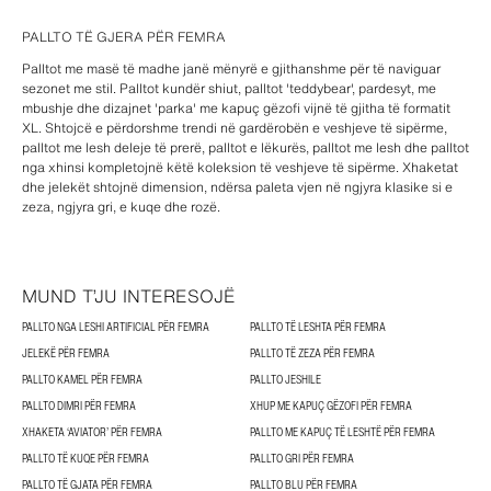
PALLTO TË GJERA PËR FEMRA
Palltot me masë të madhe janë mënyrë e gjithanshme për të naviguar
sezonet me stil. Palltot kundër shiut, palltot 'teddybear', pardesyt, me
mbushje dhe dizajnet 'parka' me kapuç gëzofi vijnë të gjitha të formatit
XL. Shtojcë e përdorshme trendi në gardërobën e veshjeve të sipërme,
palltot me lesh deleje të prerë, palltot e lëkurës, palltot me lesh dhe palltot
nga xhinsi kompletojnë këtë koleksion të veshjeve të sipërme. Xhaketat
dhe jelekët shtojnë dimension, ndërsa paleta vjen në ngjyra klasike si e
zeza, ngjyra gri, e kuqe dhe rozë.
MUND T’JU INTERESOJË
PALLTO NGA LESHI ARTIFICIAL PËR FEMRA
PALLTO TË LESHTA PËR FEMRA
JELEKË PËR FEMRA
PALLTO TË ZEZA PËR FEMRA
PALLTO KAMEL PËR FEMRA
PALLTO JESHILE
PALLTO DIMRI PËR FEMRA
XHUP ME KAPUÇ GËZOFI PËR FEMRA
XHAKETA ‘AVIATOR’ PËR FEMRA
PALLTO ME KAPUÇ TË LESHTË PËR FEMRA
PALLTO TË KUQE PËR FEMRA
PALLTO GRI PËR FEMRA
PALLTO TË GJATA PËR FEMRA
PALLTO BLU PËR FEMRA