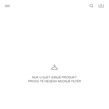
0
NUK U GJET ASNJË PRODUKT
PROVO TË HEQËSH NDONJË FILTËR