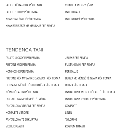
PALLTO TË BARDHA PËR FEMRA
XHAKETA ME KRYQËZIM
PALLTO 'TEDDY' PËR FEMRA
PALLTO KAFE
XHAKETA LËKURË PËR FEMRA
PALLTO ROZË PËR FEMRA
XHAKETË E ZEZË ME MBUSHJE PËR FEMRA
TENDENCA TANI
PALLTO LLOGORE PËR FEMRA
JELEKË PËR FEMRA
FUSTANE MIDI PËR FEMRA
FUSTANE MINI PËR FEMRA
KOMINOSHE PËR FEMRA
PËR DALJE
FUSTANE PËR MYSAFIRE DASMASH PËR FEMRA
BLUZA ME MËNGË TË GJATA PËR FEMRA
BLUZA ME MËNGË TË SHKURTËRA PËR FEMRA
BLUZA PËR FEMRA
KËMISHË SATENI PËR FEMRA
PANTALLONA ME BEL TË LARTË PËR FEMRA
PANTALLONA ME KËMBË TË GJËRA
PANTALLONA ZYRTARE PËR FEMRA
PANTALLONA VRAPIMI PËR FEMRA
COMFORT
KOMPLETE VERORE
LINEN
PANTALLONA TË SHKURTRA
TAILORING
VESHJE PLAZHI
KOSTUM TUTASH