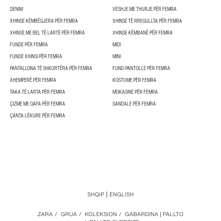
DENIM
VESHJE ME THURJE PËR FEMRA
XHINSE KËMBËGJERA PËR FEMRA
XHINSE TË RREGULLTA PËR FEMRA
XHINSE ME BEL TË LARTË PËR FEMRA
XHINSE KËMBANË PËR FEMRA
FUNDE PËR FEMRA
MIDI
FUNDE XHINSI PËR FEMRA
MINI
PANTALLONA TË SHKURTËRA PËR FEMRA
FUND-PANTOLLE PËR FEMRA
XHEMPERË PËR FEMRA
KOSTUME PËR FEMRA
TAKA TË LARTA PËR FEMRA
MOKASINE PËR FEMRA
ÇIZME ME QAFA PËR FEMRA
SANDALE PËR FEMRA
ÇANTA LËKURE PËR FEMRA
SHQIP
ENGLISH
ZARA
/
GRUA
/
KOLEKSION
/
GABARDINA | PALLTO