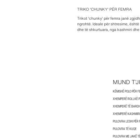
TRIKO 'CHUNKY' PËR FEMRA
Trikot 'chunky' për femra janë zgjid
ngrohtë. Ideale për shtresime, është
dhe të shkurtuara, nga kashmiri dhe 
MUND T’J
KËMISHË POLO PËR 
XHEMPERË ROLLKË 
XHEMPERË TË BARDH
XHEMPERË KASHMIRI
PULOVRA LESHI PËR
PULOVRA TË KUQE