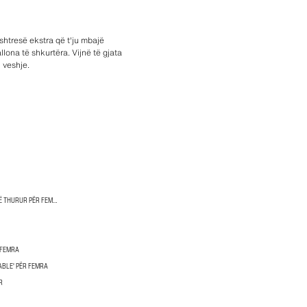
shtresë ekstra që t'ju mbajë
lona të shkurtëra. Vijnë të gjata
 veshje.
FUSTANE XHEMPER DHE TË THURUR PËR FEMRA
 FEMRA
ABLE' PËR FEMRA
R