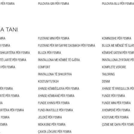
 PËR FEMRA
PULOVRA GRI PËR FEMRA
PULOVRA BLU PËR FEMRA
A TANI
EMRA
FUSTANE MINI PËR FEMRA
KOMINOSHE PËR FEMRA
ËR FEMRA
FUSTANE PËR MYSAFIRE DASMASH PËR FEMRA
BLUZA ME MËNGË TË GJA
 SHKURTËRA PËR FEMRA
BLUZA PËR FEMRA
KËMISHË SATENI PËR FEM
 TË LARTË PËR FEMRA
PANTALLONA ME KËMBË TË GJËRA
PANTALLONA ZYRTARE PË
I PËR FEMRA
COMFORT
KOMPLETE VERORE
PANTALLONA TË SHKURTRA
TAILORING
KOSTUM TUTASH
DENIM
PËR FEMRA
XHINSE KËMBËGJERA PËR FEMRA
XHINSE TË RREGULLTA PË
ARTË PËR FEMRA
XHINSE KËMBANË PËR FEMRA
FUNDE PËR FEMRA
RA
FUNDE XHINSI PËR FEMRA
FUNDE MINI PËR FEMRA
URTËRA PËR FEMRA
FUND-PANTOLLE PËR FEMRA
XHEMPERË PËR FEMRA
R FEMRA
JELEKË PËR FEMRA
KOSTUME PËR FEMRA
 FEMRA
MOKASINE PËR FEMRA
ÇIZME ME QAFA PËR FEM
A
ÇANTA LËKURE PËR FEMRA