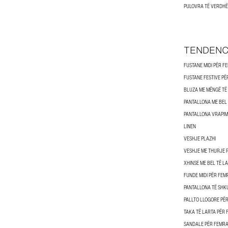
PULOVRA TË VERDHË
TENDENC
FUSTANE MIDI PËR F
FUSTANE FESTIVE P
BLUZA ME MËNGË TË
PANTALLONA ME BEL
PANTALLONA VRAPIM
LINEN
VESHJE PLAZHI
VESHJE ME THURJE 
XHINSE ME BEL TË L
FUNDE MIDI PËR FEM
PANTALLONA TË SHK
PALLTO LLOGORE PË
TAKA TË LARTA PËR
SANDALE PËR FEMR