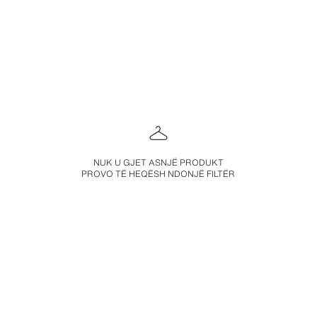
NUK U GJET ASNJË PRODUKT
PROVO TË HEQËSH NDONJË FILTËR