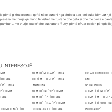
hje për të gjitha sezonat, qoftë nëse punoni nga shtëpia apo jeni duke kërkuar një 
 pjesëza me thurje që mund të vishet me fustane dhe geta si dhe me bluza e pantal
pambuku, me thurje 'cable' dhe pushatake 'fluffy' për të ofruar opsion për çdo lloj
U INTERESOJË
FEMRA
XHEMPERË ME VIJA PËR FEMRA
PËR FEMRA
JELEKË ME THURJE PËR FEMRA
KAFE
Ë PËR FEMRA
PANTALLONA
SPECIAL PRICES
 PËR FEMRA
XHEMPERË QAFË V PËR FEMRA
XHEMPERË TË GJERË PËR
 FEMRA
XHEMPERË TË ZI PËR FEMRA
XHEMPERË ME THURJE 'C
XHEMPERË TË GJATË PËR FEMRA
XHEMPERË TË SHKURTUA
PULOVRA ME JAKË TË RRUMBULLAKËT PËR FEMRA
PULOVRA JESHILE PËR FEMRA
PULOVRA ROZË