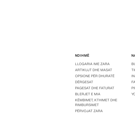
NDIHMË
N
LLOGARIA IME ZARA
B
ARTIKUJT DHE MASAT
T
OPSIONE PËR DHURATË
I
DËRGESAT
F
PAGESAT DHE FATURAT
P
BLERJET E MIA
Y
KËMBIMET, KTHIMET DHE
RIMBURSIMET
PËRVOJAT ZARA