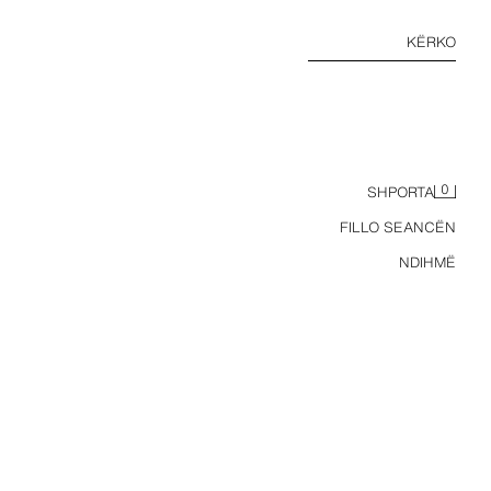
KËRKO
0
SHPORTA
FILLO SEANCËN
NDIHMË