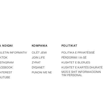
A NDIQNI
KOMPANIA
POLITIKAT
ULETIN INFORMATIV
CILËT JEMI
POLITIKA E PRIVATËSISË
IKTOK
JOIN LIFE
PËRDORIMI I IA-SË
NSTAGRAM
ZYRAT
KUSHTET E BLERJES
ACEBOOK
DYQANET
KUSHTET E KARTËS DHURATË
MOS E SHIT INFORMACIONIN
INTEREST
PUNONI ME NE
TIM PERSONAL
OUTUBE