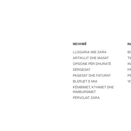
NDIHMË
N
LLOGARIA IME ZARA
B
ARTIKUJT DHE MASAT
T
OPSIONE PËR DHURATË
I
DËRGESAT
F
PAGESAT DHE FATURAT
P
BLERJET E MIA
Y
KËMBIMET, KTHIMET DHE
RIMBURSIMET
PËRVOJAT ZARA