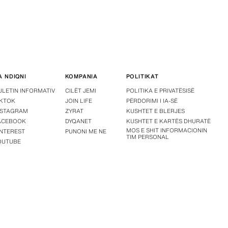
A NDIQNI
KOMPANIA
POLITIKAT
ULETIN INFORMATIV
CILËT JEMI
POLITIKA E PRIVATËSISË
IKTOK
JOIN LIFE
PËRDORIMI I IA-SË
NSTAGRAM
ZYRAT
KUSHTET E BLERJES
ACEBOOK
DYQANET
KUSHTET E KARTËS DHURATË
MOS E SHIT INFORMACIONIN
INTEREST
PUNONI ME NE
TIM PERSONAL
OUTUBE