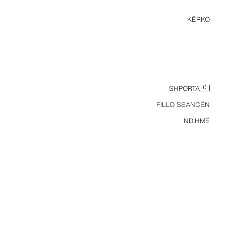
KËRKO
0
SHPORTA
FILLO SEANCËN
NDIHMË
PANTALLONA CARROT FIT KADIFE