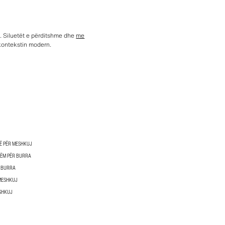
a. Siluetët e përditshme dhe
me
 kontekstin modern.
Ë PËR MESHKUJ
HËM PËR BURRA
R BURRA
MESHKUJ
SHKUJ