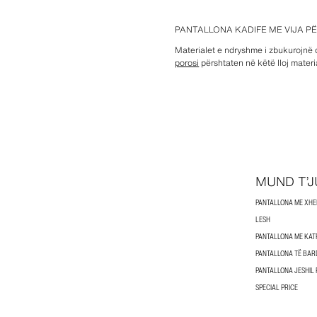
PANTALLONA KADIFE ME VIJA P
Materialet e ndryshme i zbukurojnë 
porosi
përshtaten në këtë lloj mater
MUND T’J
PANTALLONA ME XHE
LESH
PANTALLONA ME KAT
PANTALLONA TË BAR
PANTALLONA JESHIL
SPECIAL PRICE