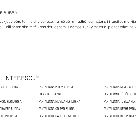
ËR BURRA
dukjet e
përditshme
dhe serioze, ku më së miri udhëheq materiali i kadifes me vij
iali i cili shton sharm të konsiderueshëm, sidomos kur ky material prezantohet në
U INTERESOJË
PA PËR BURRA
PANTALLONA PËR MESHKUJ
PANTALLONA KËMBËGJER
PRODUKTE BAZIKE
PANTALLONA TË PËRDITS
RORË PËR BURRA
PANTALLONA ME VIJA PËR BURRA
PANTALLONA TË ZEZA PË
DHA PËR BURRA
PANTALLONA GRI PËR BURRA
PANTALLONA BEZHË PËR 
 PËR MESHKUJ
PANTALLONA KAFE PËR MESHKUJ
PANTALLONA BLU PËR ME