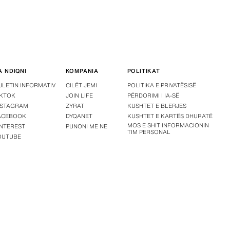
A NDIQNI
KOMPANIA
POLITIKAT
ULETIN INFORMATIV
CILËT JEMI
POLITIKA E PRIVATËSISË
IKTOK
JOIN LIFE
PËRDORIMI I IA-SË
NSTAGRAM
ZYRAT
KUSHTET E BLERJES
ACEBOOK
DYQANET
KUSHTET E KARTËS DHURATË
MOS E SHIT INFORMACIONIN
INTEREST
PUNONI ME NE
TIM PERSONAL
OUTUBE