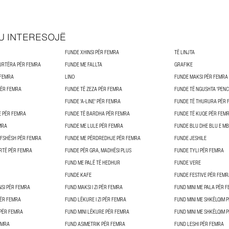
U INTERESOJË
FUNDE XHINSI PËR FEMRA
TË LINJTA
URTËRA PËR FEMRA
FUNDE ME FALLTA
GRAFIKE
 FEMRA
LINO
FUNDE MAKSI PËR FEMRA
PËR FEMRA
FUNDE TË ZEZA PËR FEMRA
FUNDE TË NGUSHTA 'PENC
FUNDE 'A-LINE' PËR FEMRA
FUNDE TË THURURA PËR 
 PËR FEMRA
FUNDE TË BARDHA PËR FEMRA
FUNDE TË KUQE PËR FEM
MRA
FUNDE ME LULE PËR FEMRA
FUNDE BLU DHE BLU E MB
AFSHËSH PËR FEMRA
FUNDE ME PËRDREDHJE PËR FEMRA
FUNDE JESHILE
ARTË PËR FEMRA
FUNDE PËR GRA, MADHËSI PLUS
FUNDE TYLI PËR FEMRA
FUND ME PALË TË HEDHUR
FUNDE VERE
FUNDE KAFE
FUNDE FESTIVE PËR FEM
NSI PËR FEMRA
FUND MAKSI I ZI PËR FEMRA
FUND MINI ME PALA PËR 
PËR FEMRA
FUND LËKURE I ZI PËR FEMRA
FUND MINI ME SHKËLQIM 
 PËR FEMRA
FUND MINI LËKURE PËR FEMRA
FUND MINI ME SHKËLQIM 
FEMRA
FUND ASIMETRIK PËR FEMRA
FUND LESHI PËR FEMRA