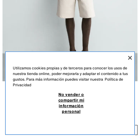
Utilizamos cookies propias y de terceros para conocer los usos de
nuestra tienda online, poder mejorarla y adaptar el contenido a tus
gustos. Para más información puedes visitar nuestra
Política de
Privacidad
No vender o
DESCRIPCIÓN
COLOR
COMPOSICIÓN
MEDIDAS
compartir mi
información
Altura modelo: 185 cm
POLO PUNTO REGULAR FIT MEZCLA ALGODÓN
+3
personal
$ 79,90
Polo de punto regular fit tejido en hilatura con mezcla de algodón y 10%
de seda. Cuello solapa con cierre frontal de botonadura y manga corta.
$ 
Acabados en rib.
AÑADIR
MARINO OSCURO
6674/445/422