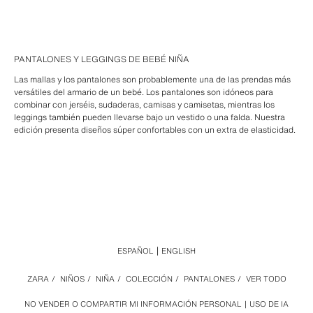
PANTALONES Y LEGGINGS DE BEBÉ NIÑA
Las mallas y los pantalones son probablemente una de las prendas más
versátiles del armario de un bebé. Los pantalones son idóneos para
combinar con jerséis, sudaderas, camisas y camisetas, mientras los
leggings también pueden llevarse bajo un vestido o una falda. Nuestra
edición presenta diseños súper confortables con un extra de elasticidad.
ESPAÑOL
ENGLISH
ZARA
/
NIÑOS
/
NIÑA
/
COLECCIÓN
/
PANTALONES
/
VER TODO
NO VENDER O COMPARTIR MI INFORMACIÓN PERSONAL
USO DE IA