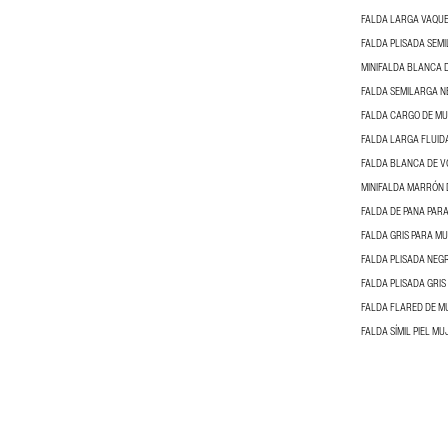
FALDA LARGA VAQU
FALDA PLISADA SEM
MINIFALDA BLANCA 
FALDA SEMILARGA N
FALDA CARGO DE M
FALDA LARGA FLUID
FALDA BLANCA DE V
MINIFALDA MARRÓN 
FALDA DE PANA PAR
FALDA GRIS PARA M
FALDA PLISADA NEG
FALDA PLISADA GRIS
FALDA FLARED DE M
FALDA SÍMIL PIEL MU