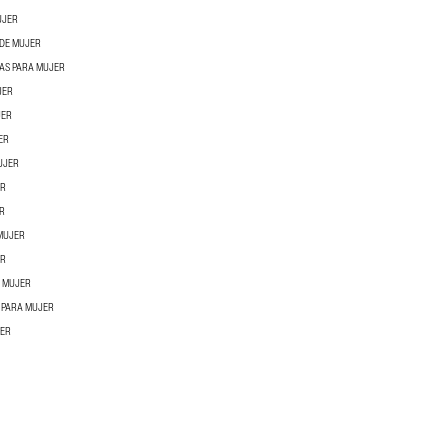
UJER
 DE MUJER
LAS PARA MUJER
JER
JER
ER
UJER
ER
R
 MUJER
ER
A MUJER
 PARA MUJER
JER