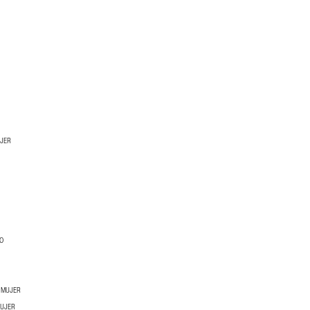
UJER
NO
 MUJER
MUJER