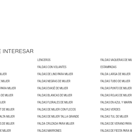
E INTERESAR
LENCEROS
FALDAS VAQUERAS DE M
FALDAS CON VOLANTES
ESTAMPADAS
MUJER
FALDAS DE LINO PARA MUJER
FALDA LARGA DE MUJER
E MUJER
FALDAS NEGRAS DE MUJER
FALDAS TUBO DE MUJER
 PARA MUJER
FALDAS EVASÉ DE MUJER
FALDAS PUNTO DE MUJER
 DE MUJER
FALDAS BLANCAS DE MUJER
FALDAS ROJAS DE MUJER
UJER
FALDAS FLORALES DE MUJER
FALDAS EN AZUL Y MARI
NT DE MUJER
FALDAS DE MUJER CON FLECOS
FALDAS VERDES
 ALTA MUJER
FALDAS DE MUJER TALLA GRANDE
FALDAS TUL DE MUJER
S DE MUJER
FALDA CRUZADA PARA MUJER
FALDAS DE VERANO PARA
DE MUJER
FALDAS MARRONES
FALDAS DE FIESTA PARA 