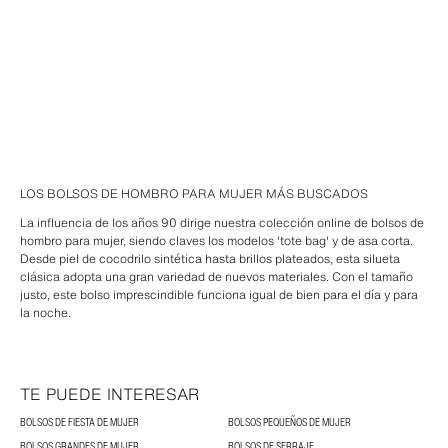
LOS BOLSOS DE HOMBRO PARA MUJER MÁS BUSCADOS
La influencia de los años 90 dirige nuestra colección online de bolsos de
hombro para mujer, siendo claves los modelos 'tote bag' y de asa corta.
Desde piel de cocodrilo sintética hasta brillos plateados, esta silueta
clásica adopta una gran variedad de nuevos materiales. Con el tamaño
justo, este bolso imprescindible funciona igual de bien para el día y para
la noche.
TE PUEDE INTERESAR
BOLSOS DE FIESTA DE MUJER
BOLSOS PEQUEÑOS DE MUJER
BOLSOS GRANDES DE MUJER
BOLSOS DE SERRAJE