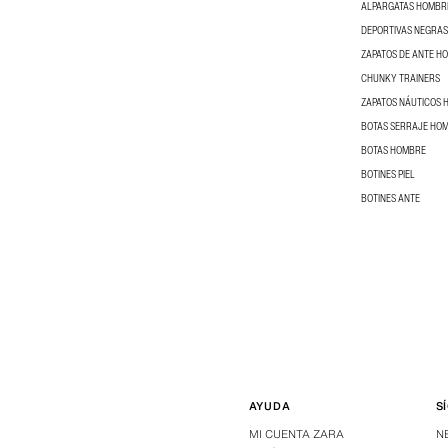
ALPARGATAS HOMBR
DEPORTIVAS NEGRA
ZAPATOS DE ANTE H
CHUNKY TRAINERS
ZAPATOS NÁUTICOS
BOTAS SERRAJE HO
BOTAS HOMBRE
BOTINES PIEL
BOTINES ANTE
AYUDA
S
MI CUENTA ZARA
N