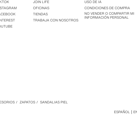
IKTOK
JOIN LIFE
USO DE IA
NSTAGRAM
OFICINAS
CONDICIONES DE COMPRA
NO VENDER O COMPARTIR MI
ACEBOOK
TIENDAS
INFORMACIÓN PERSONAL
INTEREST
TRABAJA CON NOSOTROS
OUTUBE
CESORIOS
/
ZAPATOS
/
SANDALIAS PIEL
ESPAÑOL
E