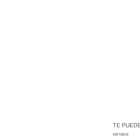
TE PUED
VER TODO B