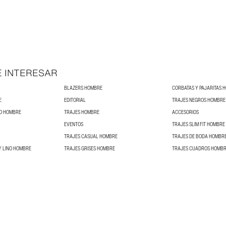
E INTERESAR
BLAZERS HOMBRE
CORBATAS Y PAJARITAS 
E
EDITORIAL
TRAJES NEGROS HOMBRE
NO HOMBRE
TRAJES HOMBRE
ACCESORIOS
EVENTOS
TRAJES SLIM FIT HOMBRE
TRAJES CASUAL HOMBRE
TRAJES DE BODA HOMBR
Y LINO HOMBRE
TRAJES GRISES HOMBRE
TRAJES CUADROS HOMB