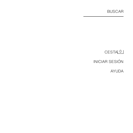
BUSCAR
0
CESTA
INICIAR SESIÓN
AYUDA
BLAZER REGULAR FIT TRAJE CUADROS CON LANA