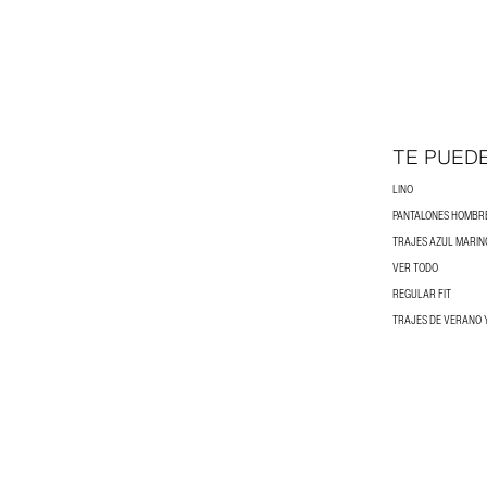
TE PUED
LINO
PANTALONES HOMBR
TRAJES AZUL MARI
VER TODO
REGULAR FIT
TRAJES DE VERANO 