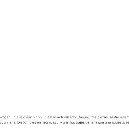
E
evocan un aire clásico con un estilo actualizado.
Casual
, tres piezas,
sastre
y esm
os con lana. Disponibles en
negro
,
azul
y gris, los trajes de lana son una apuesta s