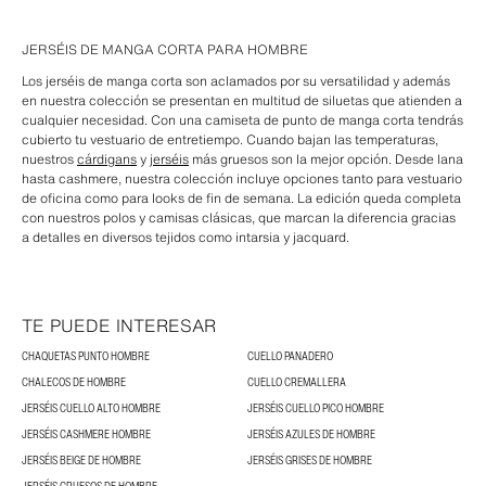
JERSÉIS DE MANGA CORTA PARA HOMBRE
Los jerséis de manga corta son aclamados por su versatilidad y además
en nuestra colección se presentan en multitud de siluetas que atienden a
cualquier necesidad. Con una camiseta de punto de manga corta tendrás
cubierto tu vestuario de entretiempo. Cuando bajan las temperaturas,
nuestros
cárdigans
y
jerséis
más gruesos son la mejor opción. Desde lana
hasta cashmere, nuestra colección incluye opciones tanto para vestuario
de oficina como para looks de fin de semana. La edición queda completa
con nuestros polos y camisas clásicas, que marcan la diferencia gracias
a detalles en diversos tejidos como intarsia y jacquard.
TE PUEDE INTERESAR
CHAQUETAS PUNTO HOMBRE
CUELLO PANADERO
CHALECOS DE HOMBRE
CUELLO CREMALLERA
JERSÉIS CUELLO ALTO HOMBRE
JERSÉIS CUELLO PICO HOMBRE
JERSÉIS CASHMERE HOMBRE
JERSÉIS AZULES DE HOMBRE
JERSÉIS BEIGE DE HOMBRE
JERSÉIS GRISES DE HOMBRE