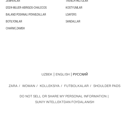
JEMPERLAR
TRENCH PALTOLAR
I2024-MUJER-ABRIGOS-CHALECOS
KOSTYUMLAR
BALAND POSHNALI POYABZALLAR
LOAFERS
BOTILYONLAR
SANDALLAR
CHARM | ZAMSH
UZBEK
ENGLISH
РУССКИЙ
ZARA
/
WOMAN
/
KOLLEKSIYA
/
FUTBOLKALAR
/
SHOULDER PADS
DO NOT SELL OR SHARE MY PERSONAL INFORMATION
SUN’IY INTELLEKTDAN FOYDALANISH