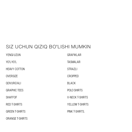
SIZ UCHUN QIZIQ BOʻLISHI MUMKIN
YENGI UZUN
GRAFIKLAR
YOʻL-YOʻL
TASMALAR
HEAVY COTTON
STRAZLI
OVERSIZE
CROPPED
QOVURGʻALI
BLACK
GRAPHIC TEES
POLO SHIRTS
SHAFFOF
V-NECK T-SHIRTS
RED T-SHIRTS
YELLOW T-SHIRTS
GREEN T-SHIRTS
PINK T-SHIRTS.
ORANGE T-SHIRTS