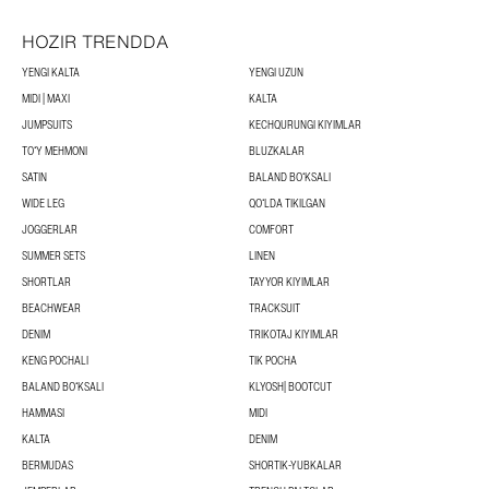
HOZIR TRENDDA
YENGI KALTA
YENGI UZUN
MIDI | MAXI
KALTA
JUMPSUITS
KECHQURUNGI KIYIMLAR
TOʻY MEHMONI
BLUZKALAR
SATIN
BALAND BOʻKSALI
WIDE LEG
QOʻLDA TIKILGAN
JOGGERLAR
COMFORT
SUMMER SETS
LINEN
SHORTLAR
TAYYOR KIYIMLAR
BEACHWEAR
TRACKSUIT
DENIM
TRIKOTAJ KIYIMLAR
KENG POCHALI
TIK POCHA
BALAND BOʻKSALI
KLYOSH| BOOTCUT
HAMMASI
MIDI
KALTA
DENIM
BERMUDAS
SHORTIK-YUBKALAR