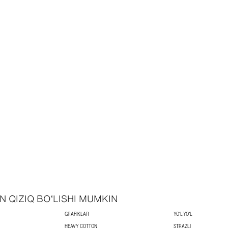
N QIZIQ BOʻLISHI MUMKIN
GRAFIKLAR
YOʻL-YOʻL
HEAVY COTTON
STRAZLI