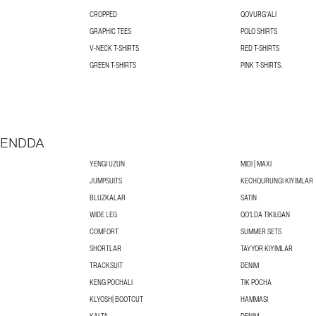
CROPPED
QOVURGʻALI
GRAPHIC TEES
POLO SHIRTS
V-NECK T-SHIRTS
RED T-SHIRTS
GREEN T-SHIRTS
PINK T-SHIRTS.
RENDDA
YENGI UZUN
MIDI | MAXI
JUMPSUITS
KECHQURUNGI KIYIMLAR
BLUZKALAR
SATIN
WIDE LEG
QOʻLDA TIKILGAN
COMFORT
SUMMER SETS
SHORTLAR
TAYYOR KIYIMLAR
TRACKSUIT
DENIM
KENG POCHALI
TIK POCHA
KLYOSH| BOOTCUT
HAMMASI