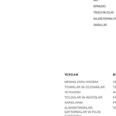
MIDI
BERMUDAS
TRENCH PALTOLAR
BALAND POSHNALI 
SANDALLAR
YORDAM
B
MENING ZARA HISOBIM
Y
TOVARLAR VA OʻLCHAMLAR
T
YETKAZISH
I
TOʻLOVLAR VA INVOYSLAR
F
XARIDLARIM
P
ALMASHTIRISHLAR,
Y
QAYTARMALAR VA PULNI