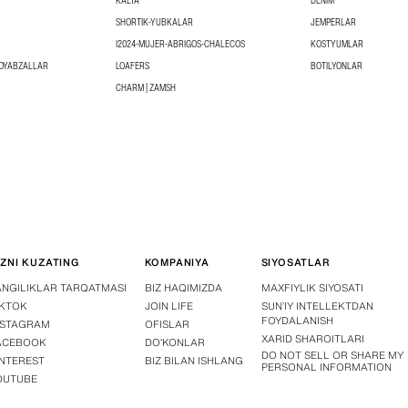
KALTA
DENIM
SHORTIK-YUBKALAR
JEMPERLAR
I2024-MUJER-ABRIGOS-CHALECOS
KOSTYUMLAR
POYABZALLAR
LOAFERS
BOTILYONLAR
CHARM | ZAMSH
IZNI KUZATING
KOMPANIYA
SIYOSATLAR
ANGILIKLAR TARQATMASI
BIZ HAQIMIZDA
MAXFIYLIK SIYOSATI
IKTOK
JOIN LIFE
SUN’IY INTELLEKTDAN
FOYDALANISH
NSTAGRAM
OFISLAR
XARID SHAROITLARI
ACEBOOK
DOʻKONLAR
DO NOT SELL OR SHARE MY
INTEREST
BIZ BILAN ISHLANG
PERSONAL INFORMATION
OUTUBE