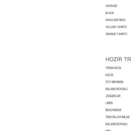
OVERSIZE
BLACK
SHOULDER PADS
YELLOW T-SHIRTS
ORANGE T-SHIRTS
HOZIR T
YENGI KALTA
KALTA
TOʻY MEHMONI
BALAND BOʻKSALI
JOGGERLAR
LINEN
BEACHWEAR
TRIKOTAJ KIYIMLAR
BALAND BOʻKSALI