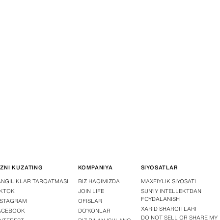
IZNI KUZATING
KOMPANIYA
SIYOSATLAR
ANGILIKLAR TARQATMASI
BIZ HAQIMIZDA
MAXFIYLIK SIYOSATI
IKTOK
JOIN LIFE
SUN’IY INTELLEKTDAN
FOYDALANISH
NSTAGRAM
OFISLAR
XARID SHAROITLARI
ACEBOOK
DOʻKONLAR
DO NOT SELL OR SHARE MY