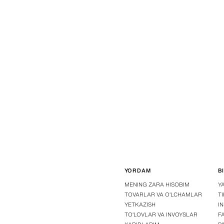
YORDAM
B
MENING ZARA HISOBIM
Y
TOVARLAR VA OʻLCHAMLAR
T
YETKAZISH
I
TOʻLOVLAR VA INVOYSLAR
F