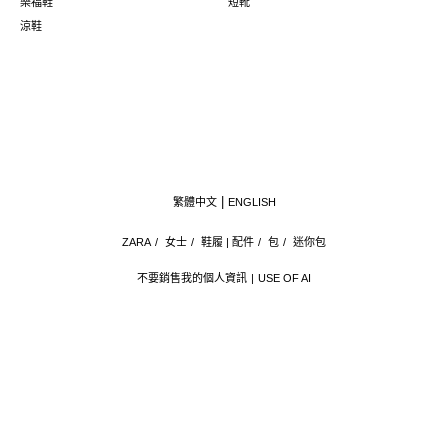
樂福鞋
短靴
涼鞋
繁體中文
ENGLISH
ZARA
/
女士
/
鞋履 | 配件
/
包
/
迷你包
不要銷售我的個人資訊
USE OF AI