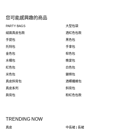
您可能感興趣的商品
PARTY BAGS
大型包袋
絨面真皮包款
酒紅色包款
手提包
黑色包
托特包
手拿包
金色包
棕色包
水桶包
晚宴包
紅色包
白色包
米色包
鏈條包
真皮斜背包
酒椰纖維包
真皮系列
斜背包
肩背包
粉紅色包款
TRENDING NOW
真皮
中長裙 | 長裙