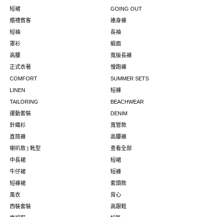
短裙
GOING OUT
婚禮賓客
連身褲
短袖
長袖
罩衫
緞面
高腰
寬版長褲
正式衣著
慢跑褲
COMFORT
SUMMER SETS
LINEN
短褲
TAILORING
BEACHWEAR
運動套裝
DENIM
針織衫
寬管款
直筒褲
高腰褲
喇叭款 | 靴型
查看全部
中長裙
短裙
牛仔裙
短褲
短褲裙
套頭款
風衣
背心
西裝套裝
高跟鞋