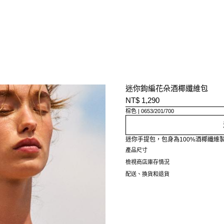
迷你鉤編花朵酒椰纖維包
NT$ 1,290
棕色
0653/201/700
迷你手提包，包身為100%酒椰纖維
產品尺寸
檢視商店庫存情況
配送、換貨和退貨