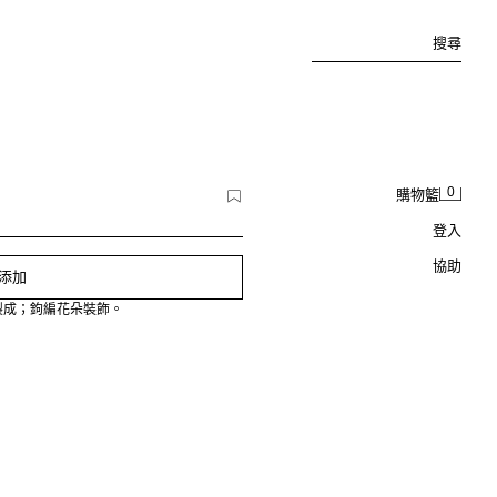
搜尋
0
購物籃
登入
協助
添加
製成；鉤編花朵裝飾。