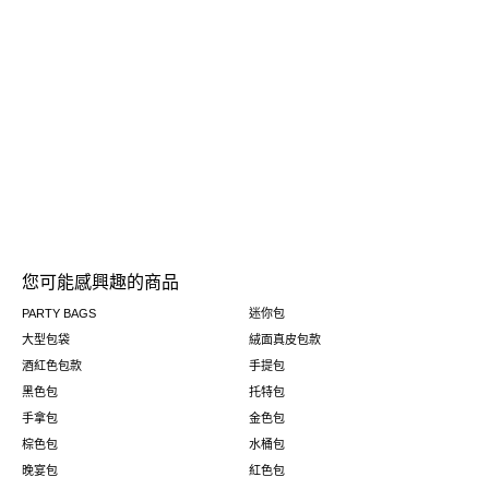
您可能感興趣的商品
PARTY BAGS
迷你包
大型包袋
絨面真皮包款
酒紅色包款
手提包
黑色包
托特包
手拿包
金色包
棕色包
水桶包
晚宴包
紅色包