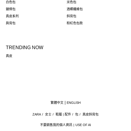
白色包
米色包
鏈條包
酒椰纖維包
真皮系列
斜背包
肩背包
粉紅色包款
TRENDING NOW
真皮
繁體中文
ENGLISH
ZARA
/
女士
/
鞋履 | 配件
/
包
/
真皮斜背包
不要銷售我的個人資訊
USE OF AI