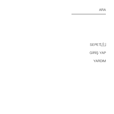
ARA
0
SEPET
GİRİŞ YAP
YARDIM
ORT