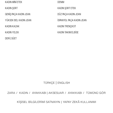
KADIN MINI ETEK
DENIM
KADIN ŞORT
KADIN ŞORT ETEK
GENIŞ PAÇA KADIN JEAN
DÜZ PAÇA KADIN JEAN
YÜKSEK BEL KADIN JEAN
İSPANYOL PAÇA KADIN JEAN
KADIN KAZAK
KADIN TRENÇKOT
KADIN YELEK
KADIN TAKIM ELBISE
DERI | SÜET
TÜRKÇE
ENGLISH
ZARA
/
KADIN
/
AYAKKABI | AKSESUAR
/
AYAKKABI
/
TÜMÜNÜ GÖR
KIŞISEL BILGILERIMI SATMAYIN
YAPAY ZEKÂ KULLANIMI