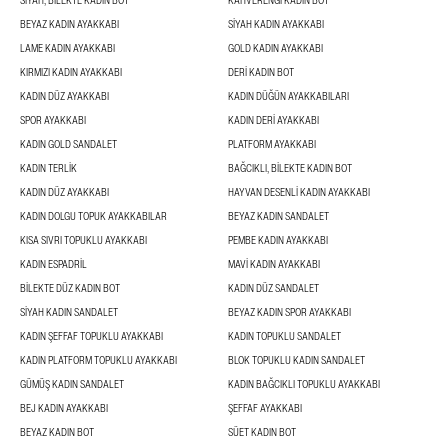
BEYAZ KADIN AYAKKABI
SIYAH KADIN AYAKKABI
LAME KADIN AYAKKABI
GOLD KADIN AYAKKABI
KIRMIZI KADIN AYAKKABI
DERI KADIN BOT
KADIN DÜZ AYAKKABI
KADIN DÜĞÜN AYAKKABILARI
SPOR AYAKKABI
KADIN DERI AYAKKABI
KADIN GOLD SANDALET
PLATFORM AYAKKABI
KADIN TERLIK
BAĞCIKLI, BILEKTE KADIN BOT
KADIN DÜZ AYAKKABI
HAYVAN DESENLI KADIN AYAKKABI
KADIN DOLGU TOPUK AYAKKABILAR
BEYAZ KADIN SANDALET
KISA SIVRI TOPUKLU AYAKKABI
PEMBE KADIN AYAKKABI
KADIN ESPADRIL
MAVI KADIN AYAKKABI
BILEKTE DÜZ KADIN BOT
KADIN DÜZ SANDALET
SIYAH KADIN SANDALET
BEYAZ KADIN SPOR AYAKKABI
KADIN ŞEFFAF TOPUKLU AYAKKABI
KADIN TOPUKLU SANDALET
KADIN PLATFORM TOPUKLU AYAKKABI
BLOK TOPUKLU KADIN SANDALET
GÜMÜŞ KADIN SANDALET
KADIN BAĞCIKLI TOPUKLU AYAKKABI
BEJ KADIN AYAKKABI
ŞEFFAF AYAKKABI
BEYAZ KADIN BOT
SÜET KADIN BOT