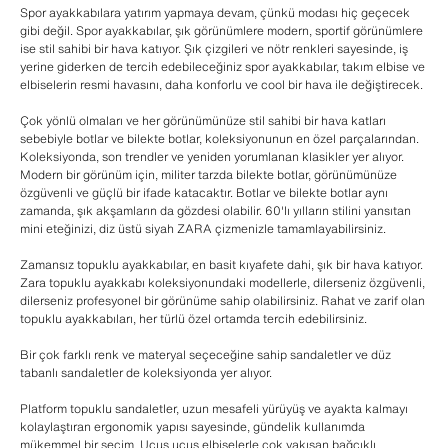
Spor ayakkabılara yatırım yapmaya devam, çünkü modası hiç geçecek
gibi değil. Spor ayakkabılar, şık görünümlere modern, sportif görünümlere
ise stil sahibi bir hava katıyor. Şık çizgileri ve nötr renkleri sayesinde, iş
yerine giderken de tercih edebileceğiniz spor ayakkabılar, takım elbise ve
elbiselerin resmi havasını, daha konforlu ve cool bir hava ile değiştirecek.
Çok yönlü olmaları ve her görünümünüze stil sahibi bir hava katları
sebebiyle botlar ve bilekte botlar, koleksiyonunun en özel parçalarından.
Koleksiyonda, son trendler ve yeniden yorumlanan klasikler yer alıyor.
Modern bir görünüm için, militer tarzda bilekte botlar, görünümünüze
özgüvenli ve güçlü bir ifade katacaktır. Botlar ve bilekte botlar aynı
zamanda, şık akşamların da gözdesi olabilir. 60'lı yılların stilini yansıtan
mini eteğinizi, diz üstü siyah ZARA çizmenizle tamamlayabilirsiniz.
Zamansız topuklu ayakkabılar, en basit kıyafete dahi, şık bir hava katıyor.
Zara topuklu ayakkabı koleksiyonundaki modellerle, dilerseniz özgüvenli,
dilerseniz profesyonel bir görünüme sahip olabilirsiniz. Rahat ve zarif olan
topuklu ayakkabıları, her türlü özel ortamda tercih edebilirsiniz.
Bir çok farklı renk ve materyal seçeceğine sahip sandaletler ve düz
tabanlı sandaletler de koleksiyonda yer alıyor.
Platform topuklu sandaletler, uzun mesafeli yürüyüş ve ayakta kalmayı
kolaylaştıran ergonomik yapısı sayesinde, gündelik kullanımda
mükemmel bir seçim. Uçuş uçuş elbiselerle çok yakışan bağcıklı