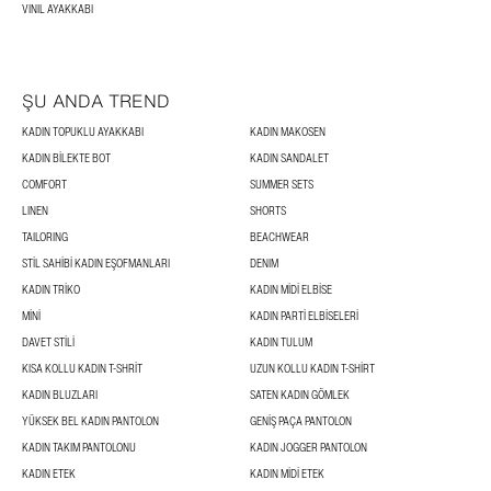
VINIL AYAKKABI
ŞU ANDA TREND
KADIN TOPUKLU AYAKKABI
KADIN MAKOSEN
KADIN BILEKTE BOT
KADIN SANDALET
COMFORT
SUMMER SETS
LINEN
SHORTS
TAILORING
BEACHWEAR
STIL SAHIBI KADIN EŞOFMANLARI
DENIM
KADIN TRIKO
KADIN MIDI ELBISE
MINI
KADIN PARTI ELBISELERI
DAVET STILI
KADIN TULUM
KISA KOLLU KADIN T-SHRIT
UZUN KOLLU KADIN T-SHIRT
KADIN BLUZLARI
SATEN KADIN GÖMLEK
YÜKSEK BEL KADIN PANTOLON
GENIŞ PAÇA PANTOLON
KADIN TAKIM PANTOLONU
KADIN JOGGER PANTOLON
KADIN ETEK
KADIN MIDI ETEK