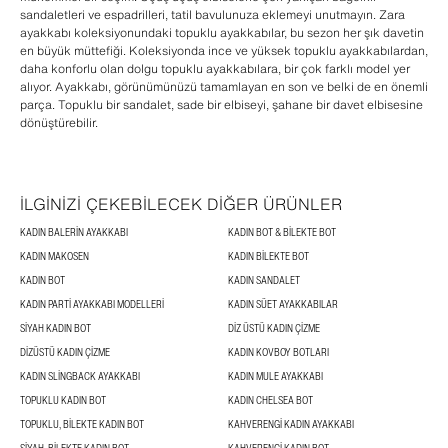
sandaletleri ve espadrilleri, tatil bavulunuza eklemeyi unutmayın. Zara
ayakkabı koleksiyonundaki topuklu ayakkabılar, bu sezon her şık davetin
en büyük müttefiği. Koleksiyonda ince ve yüksek topuklu ayakkabılardan,
daha konforlu olan dolgu topuklu ayakkabılara, bir çok farklı model yer
alıyor. Ayakkabı, görünümünüzü tamamlayan en son ve belki de en önemli
parça. Topuklu bir sandalet, sade bir elbiseyi, şahane bir davet elbisesine
dönüştürebilir.
İLGİNİZİ ÇEKEBİLECEK DİĞER ÜRÜNLER
KADIN BALERIN AYAKKABI
KADIN BOT & BILEKTE BOT
KADIN MAKOSEN
KADIN BILEKTE BOT
KADIN BOT
KADIN SANDALET
KADIN PARTI AYAKKABI MODELLERI
KADIN SÜET AYAKKABILAR
SIYAH KADIN BOT
DIZ ÜSTÜ KADIN ÇIZME
DIZÜSTÜ KADIN ÇIZME
KADIN KOVBOY BOTLARI
KADIN SLINGBACK AYAKKABI
KADIN MULE AYAKKABI
TOPUKLU KADIN BOT
KADIN CHELSEA BOT
TOPUKLU, BILEKTE KADIN BOT
KAHVERENGI KADIN AYAKKABI
SIYAH, BILEKTE KADIN BOT
KAHVERENGI KADIN BOT