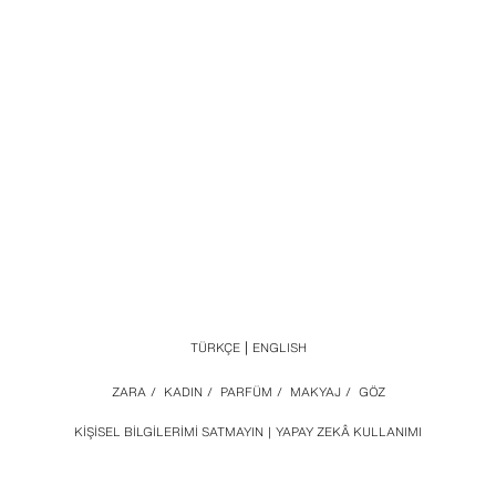
TÜRKÇE
ENGLISH
ZARA
/
KADIN
/
PARFÜM
/
MAKYAJ
/
GÖZ
KIŞISEL BILGILERIMI SATMAYIN
YAPAY ZEKÂ KULLANIMI