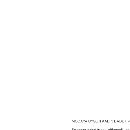
MODAYA UYGUN KADIN BABET 
Sezonun babet trendi, eğlenceli, yen