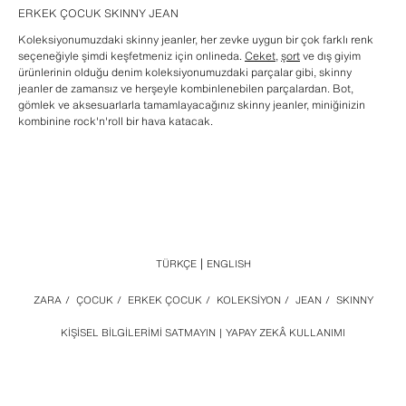
ERKEK ÇOCUK SKINNY JEAN
Koleksiyonumuzdaki skinny jeanler, her zevke uygun bir çok farklı renk
seçeneğiyle şimdi keşfetmeniz için onlineda.
Ceket
,
şort
ve dış giyim
ürünlerinin olduğu denim koleksiyonumuzdaki parçalar gibi, skinny
jeanler de zamansız ve herşeyle kombinlenebilen parçalardan. Bot,
gömlek ve aksesuarlarla tamamlayacağınız skinny jeanler, miniğinizin
kombinine rock'n'roll bir hava katacak.
TÜRKÇE
ENGLISH
ZARA
/
ÇOCUK
/
ERKEK ÇOCUK
/
KOLEKSİYON
/
JEAN
/
SKINNY
KIŞISEL BILGILERIMI SATMAYIN
YAPAY ZEKÂ KULLANIMI