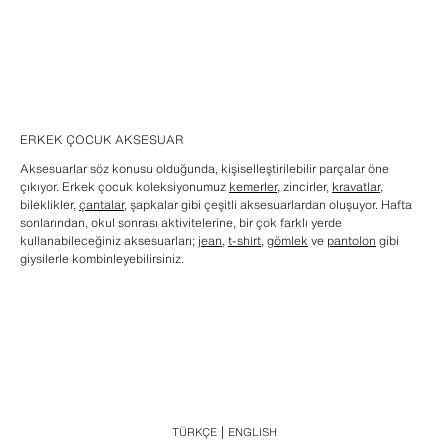
ERKEK ÇOCUK AKSESUAR
Aksesuarlar söz konusu olduğunda, kişiselleştirilebilir parçalar öne
çıkıyor. Erkek çocuk koleksiyonumuz
kemerler
, zincirler,
kravatlar
,
bileklikler,
çantalar
, şapkalar gibi çeşitli aksesuarlardan oluşuyor. Hafta
sonlarından, okul sonrası aktivitelerine, bir çok farklı yerde
kullanabileceğiniz aksesuarları;
jean
,
t-shirt,
gömlek
ve
pantolon
gibi
giysilerle kombinleyebilirsiniz.
TÜRKÇE
ENGLISH