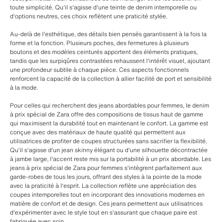
toute simplicité. Qu'il s'agisse d'une teinte de denim intemporelle ou
d'options neutres, ces choix reflètent une praticité stylée.
Au-delà de l'esthétique, des détails bien pensés garantissent à la fois la
forme et la fonction. Plusieurs poches, des fermetures à plusieurs
boutons et des modèles ceinturés apportent des éléments pratiques,
tandis que les surpiqûres contrastées rehaussent l'intérêt visuel, ajoutant
une profondeur subtile à chaque pièce. Ces aspects fonctionnels
renforcent la capacité de la collection à allier facilité de port et sensibilité
à la mode.
Pour celles qui recherchent des jeans abordables pour femmes, le denim
à prix spécial de Zara offre des compositions de tissus haut de gamme
qui maximisent la durabilité tout en maintenant le confort. La gamme est
conçue avec des matériaux de haute qualité qui permettent aux
utilisatrices de profiter de coupes structurées sans sacrifier la flexibilité.
Qu'il s'agisse d'un jean skinny élégant ou d'une silhouette décontractée
à jambe large, l'accent reste mis sur la portabilité à un prix abordable. Les
jeans à prix spécial de Zara pour femmes s'intègrent parfaitement aux
garde-robes de tous les jours, offrant des styles à la pointe de la mode
avec la praticité à l'esprit. La collection reflète une appréciation des
coupes intemporelles tout en incorporant des innovations modernes en
matière de confort et de design. Ces jeans permettent aux utilisatrices
d'expérimenter avec le style tout en s'assurant que chaque paire est
fabriquée avec soin.