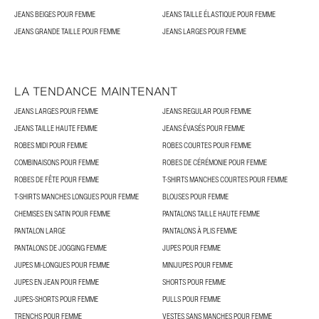
JEANS BEIGES POUR FEMME
JEANS TAILLE ÉLASTIQUE POUR FEMME
JEANS GRANDE TAILLE POUR FEMME
JEANS LARGES POUR FEMME
LA TENDANCE MAINTENANT
JEANS LARGES POUR FEMME
JEANS REGULAR POUR FEMME
JEANS TAILLE HAUTE FEMME
JEANS ÉVASÉS POUR FEMME
ROBES MIDI POUR FEMME
ROBES COURTES POUR FEMME
COMBINAISONS POUR FEMME
ROBES DE CÉRÉMONIE POUR FEMME
ROBES DE FÊTE POUR FEMME
T-SHIRTS MANCHES COURTES POUR FEMME
T-SHIRTS MANCHES LONGUES POUR FEMME
BLOUSES POUR FEMME
CHEMISES EN SATIN POUR FEMME
PANTALONS TAILLE HAUTE FEMME
PANTALON LARGE
PANTALONS À PLIS FEMME
PANTALONS DE JOGGING FEMME
JUPES POUR FEMME
JUPES MI-LONGUES POUR FEMME
MINIJUPES POUR FEMME
JUPES EN JEAN POUR FEMME
SHORTS POUR FEMME
JUPES-SHORTS POUR FEMME
PULLS POUR FEMME
TRENCHS POUR FEMME
VESTES SANS MANCHES POUR FEMME