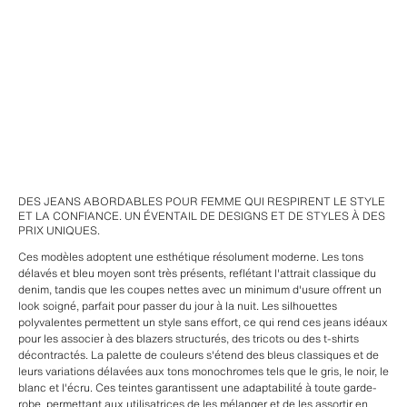
DES JEANS ABORDABLES POUR FEMME QUI RESPIRENT LE STYLE
ET LA CONFIANCE. UN ÉVENTAIL DE DESIGNS ET DE STYLES À DES
PRIX UNIQUES.
Ces modèles adoptent une esthétique résolument moderne. Les tons
délavés et bleu moyen sont très présents, reflétant l'attrait classique du
denim, tandis que les coupes nettes avec un minimum d'usure offrent un
look soigné, parfait pour passer du jour à la nuit. Les silhouettes
polyvalentes permettent un style sans effort, ce qui rend ces jeans idéaux
pour les associer à des blazers structurés, des tricots ou des t-shirts
décontractés. La palette de couleurs s'étend des bleus classiques et de
leurs variations délavées aux tons monochromes tels que le gris, le noir, le
blanc et l'écru. Ces teintes garantissent une adaptabilité à toute garde-
robe, permettant aux utilisatrices de les mélanger et de les assortir en