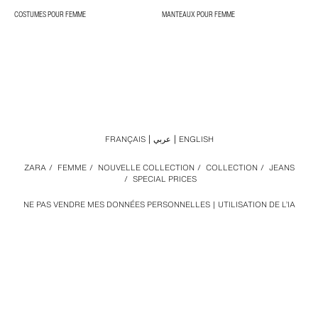
COSTUMES POUR FEMME
MANTEAUX POUR FEMME
FRANÇAIS
عربي
ENGLISH
ZARA
/
FEMME
/
NOUVELLE COLLECTION
/
COLLECTION
/
JEANS
/
SPECIAL PRICES
NE PAS VENDRE MES DONNÉES PERSONNELLES
UTILISATION DE L’IA