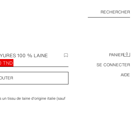
RECHERCHER
0
YURES 100 % LAINE
PANIER
0 TND
SE CONNECTER
AIDE
OUTER
un tissu de laine d'origine italie (sauf
longues avec poignets boutonnés.
 et poches à rabat sur les hanches.
c ouvertures dans le dos. Fermeture