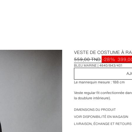
VESTE DE COSTUME À RA
559,00 TND
-28%
399,0
BLEU MARINE
4640/843/401
AJ
Le mannequin mesure : 188 cm
Veste regular fit confectionnée dans 
la doublure intérieure).
Col à revers en pointe et manches 
DIMENSIONS DU PRODUIT
Poches passepoilées sur la poitrine
VOIR DISPONIBILITÉ EN MAGASIN
Détail de poche intérieure. Bas ave
LIVRAISON, ÉCHANGE ET RETOURS
avant par boutonnage croisé.