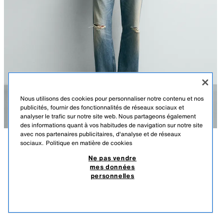
Nous utilisons des cookies pour personnaliser notre contenu et nos
publicités, fournir des fonctionnalités de réseaux sociaux et
analyser le trafic sur notre site web. Nous partageons également
des informations quant à vos habitudes de navigation sur notre site
avec nos partenaires publicitaires, d'analyse et de réseaux
sociaux.
Politique en matière de cookies
DESCRIPTION
COMPOSITION
DIMENSIONS
Ne pas vendre
mes données
T-SHIRT JACQUARD À RAYURES
Le mannequin mesure : 185 cm
personnelles
159,00 TND
-31%
109,00 TND
T-shirt coupe décontractée confectionné en tissu fluide avec un mélange
109,
de viscose. Col rond et manches courtes.
PRODUITS SIMILAIRES
JAUNE
2621/414/300
ÉPUISÉ