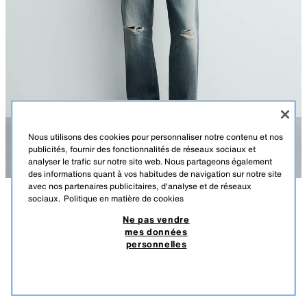
Nous utilisons des cookies pour personnaliser notre contenu et nos
publicités, fournir des fonctionnalités de réseaux sociaux et
analyser le trafic sur notre site web. Nous partageons également
des informations quant à vos habitudes de navigation sur notre site
avec nos partenaires publicitaires, d'analyse et de réseaux
sociaux.
Politique en matière de cookies
DESCRIPTION
COMPOSITION
DIMENSIONS
Ne pas vendre
mes données
T-SHIRT EN MAILLE STRUCTURÉE DÉLAVÉE
Le mannequin mesure : 186 cm
personnelles
159,00 TND
-31%
109,00 TND
T-shirt slim fit en maille tissée en filature de coton. Col rond et manches
109,
courtes. Effet délavé. Finitions côtelées.
PRODUITS SIMILAIRES
INDIGO
2621/406/405
ÉPUISÉ