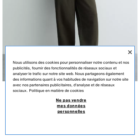
Nous utilisons des cookies pour personnaliser notre contenu et nos
publicités, fournir des fonctionnalités de réseaux sociaux et
analyser le trafic sur notre site web. Nous partageons également
des informations quant à vos habitudes de navigation sur notre site
avec nos partenaires publicitaires, d'analyse et de réseaux
sociaux.
Politique en matière de cookies
DESCRIPTION
COMPOSITION
DIMENSIONS
Ne pas vendre
mes données
SWEAT RELAXED FIT EFFET DÉLAVÉ
Le mannequin mesure : 186 cm
personnelles
239,00 TND
-37%
149,00 TND
Sweat relaxed fit confectionné en tissu de coton avec intérieur en velours
149,
bouclé molletonné. Col montant et manches longues. Poches avant
PRODUITS SIMILAIRES
dissimulées dans la couture. Finitions côtelées. Fermeture avant avec
ÉPUISÉ
KAKI
4393/427/505
fermeture éclair. Effet délavé.