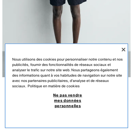
Nous utilisons des cookies pour personnaliser notre contenu et nos
publicités, fournir des fonctionnalités de réseaux sociaux et
analyser le trafic sur notre site web. Nous partageons également
des informations quant à vos habitudes de navigation sur notre site
avec nos partenaires publicitaires, d'analyse et de réseaux
sociaux.
Politique en matière de cookies
DESCRIPTION
COMPOSITION
DIMENSIONS
Ne pas vendre
mes données
SHORT JACQUARD TEXTURÉ
Le mannequin mesure : 187 cm
personnelles
179,00 TND
-27%
129,00 TND
Short regular fit confectionné dans un tissu fluide en mélange de coton.
129,
Taille élastique réglable par cordon. Poches avant et détail de poches
PRODUITS SIMILAIRES
passepoilées à l'arrière.
ÉPUISÉ
BLEU MARINE
7200/199/401