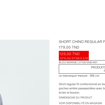
SHORT CHINO REGULAR F
179,00 TND
129,00 TND
-27%
DU 07/08 À 0:00
BLEU MARINE
0706/006/401
PRODUIT
Le mannequin mesure : 188 cm
Short regular fit confectionné en ti
poches arrière passepoilées avec 
éclair et bouton.
DIMENSIONS DU PRODUIT
VOIR DISPONIBILITÉ EN MAGASIN