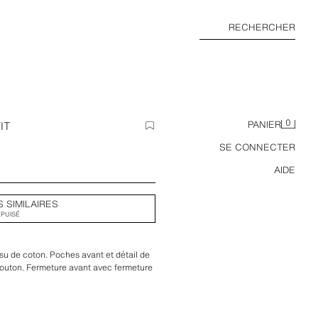
RECHERCHER
0
IT
PANIER
SE CONNECTER
AIDE
S SIMILAIRES
ÉPUISÉ
ssu de coton. Poches avant et détail de
bouton. Fermeture avant avec fermeture