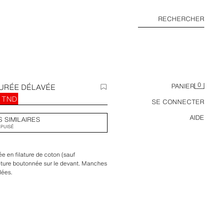
RECHERCHER
0
TURÉE DÉLAVÉE
PANIER
0 TND
SE CONNECTER
AIDE
S SIMILAIRES
ÉPUISÉ
sée en filature de coton (sauf
meture boutonnée sur le devant. Manches
lées.