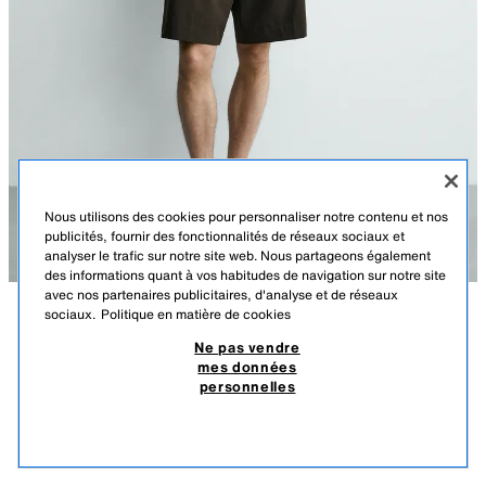
Nous utilisons des cookies pour personnaliser notre contenu et nos
publicités, fournir des fonctionnalités de réseaux sociaux et
analyser le trafic sur notre site web. Nous partageons également
des informations quant à vos habitudes de navigation sur notre site
avec nos partenaires publicitaires, d'analyse et de réseaux
sociaux.
Politique en matière de cookies
DESCRIPTION
COMPOSITION
DIMENSIONS
Ne pas vendre
mes données
POLO EN MAILLE LÉGÈRE DE COTON
Le mannequin mesure : 188 cm
personnelles
179,00 TND
-27%
129,00 TND
Polo en maille légère regular fit, tissé en filature de coton (sauf
129,
élastiques). Col à revers avec fermeture boutonnée sur le devant et
PRODUITS SIMILAIRES
manches courtes. Finitions côtelées.
ÉPUISÉ
TURQUOISE DOUX
5755/308/484