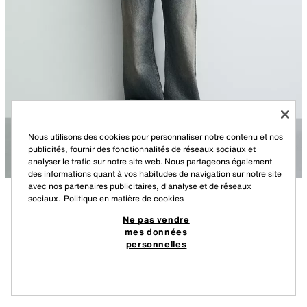
Nous utilisons des cookies pour personnaliser notre contenu et nos
publicités, fournir des fonctionnalités de réseaux sociaux et
analyser le trafic sur notre site web. Nous partageons également
des informations quant à vos habitudes de navigation sur notre site
avec nos partenaires publicitaires, d'analyse et de réseaux
sociaux.
Politique en matière de cookies
DESCRIPTION
COMPOSITION
DIMENSIONS
Ne pas vendre
mes données
POLO EN MAILLE JACQUARD À RAYURES
Le mannequin mesure : 183 cm
personnelles
179,00 TND
-27%
129,00 TND
Polo coupe droite en maille de coton filé. Col à revers avec fermeture
129,
boutonnée sur le devant. Manches courtes. Finitions côtelées.
PRODUITS SIMILAIRES
ÉPUISÉ
MARRON
2621/409/700
Ce vêtement présente un aspect unique grâce à son processus de lavage