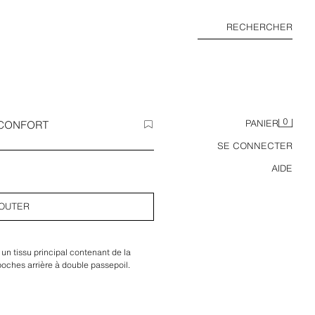
RECHERCHER
0
 CONFORT
PANIER
SE CONNECTER
AIDE
OUTER
 un tissu principal contenant de la
poches arrière à double passepoil.