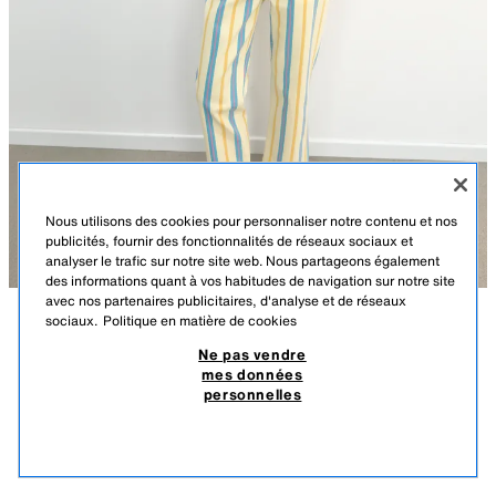
Nous utilisons des cookies pour personnaliser notre contenu et nos
publicités, fournir des fonctionnalités de réseaux sociaux et
analyser le trafic sur notre site web. Nous partageons également
des informations quant à vos habitudes de navigation sur notre site
avec nos partenaires publicitaires, d'analyse et de réseaux
sociaux.
Politique en matière de cookies
JEAN TRF DROIT TAILLE BASSE À RAYURES
DESCRIPTION
COMPOSITION
DIMENSIONS
219,00 TND
109,00 TND
Ne pas vendre
mes données
TAILLE BASSE - DROIT - COURT
79,90 TND
personnelles
-26%
DU 07/08 À 0:00
Jean taille basse avec passants et cinq poches. Fermeture à l'avant par
109,
zip et bouton métallique.
PRODUITS SIMILAIRES
RAYURES
6929/110/105
ÉPUISÉ