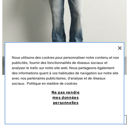
Nous utilisons des cookies pour personnaliser notre contenu et nos
publicités, fournir des fonctionnalités de réseaux sociaux et
analyser le trafic sur notre site web. Nous partageons également
des informations quant à vos habitudes de navigation sur notre site
avec nos partenaires publicitaires, d'analyse et de réseaux
sociaux.
Politique en matière de cookies
DESCRIPTION
COULEUR
COMPOSITION
DIMENSIONS
Ne pas vendre
mes données
Le mannequin mesure : 183 cm
JEAN FLARE FIT
+4
personnelles
239,00 TND
Ajusté sur le haut et évasé à partir du genou. Taille normale. Tissu rigide.
23
Jean flare en denim de coton. Cinq poches. Effet délavé. Bas à finition
AJOUTER
BLEU MOYEN
0840/444/427
irrégulière. Fermeture à l'avant par zip et bouton.